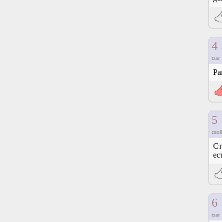
4
tzar
Ра
5
свой
Ст
ес
6
tzar