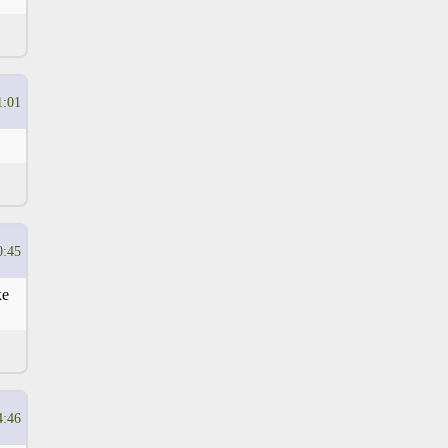
1:01
0:45
ке
4:46