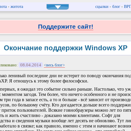
пота
-
житота
сцылки
-
блог
-
ВР
Поддержите сайт!
Окончание поддержки Windows XP
08.04.2014
ликовано:
<весь блог>
ько ленивый последние дни не истерит по поводу окончания п
XP. Я отношусь к этому более философски.
первых, я ожидал это событие сильно раньше. Настолько, что уж
с моментом загодя. Тем более, что ничего особенного и не произ
 три года в запасе есть, а то и больше - всё зависит от производ
усов, по большому счёту. Кто догадается дольше всего поддержив
 приток пользователей. Всякие говнобраузеры можно лет по пят
ть и жить счастливо - доказано моими клиентами. Софт для
дства и сведения музыки вообще лет десять не обновляю. Тут л
работало в связке; как правило, именно с этим и начинают возни