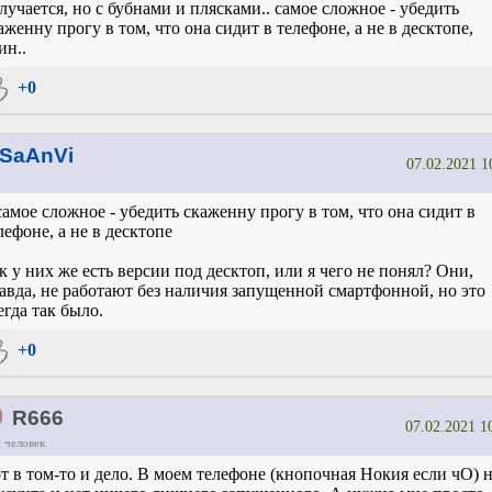
лучается, но с бубнами и плясками.. самое сложное - убедить
аженну прогу в том, что она сидит в телефоне, а не в десктопе,
ин..
+0
SaAnVi
07.02.2021 1
самое сложное - убедить скаженну прогу в том, что она сидит в
лефоне, а не в десктопе
к у них же есть версии под десктоп, или я чего не понял? Они,
авда, не работают без наличия запущенной смартфонной, но это
егда так было.
+0
0
R666
07.02.2021 1
 человек
т в том-то и дело. В моем телефоне (кнопочная Нокия если чО) 