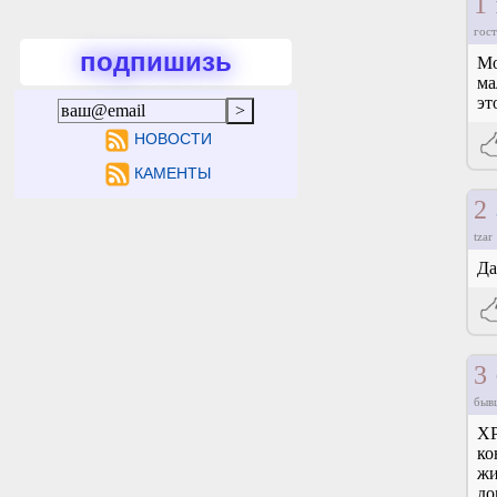
1
E
гост
подпишизь
Мо
ма
эт
НОВОСТИ
КАМЕНТЫ
2
tzar
Да
3
быв
XP
ко
жи
до