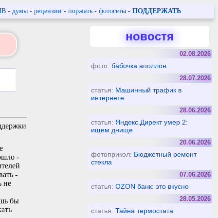
ПВ
-
думы
-
рецензии
-
поржать
-
фотосеты
-
ПОДДЕРЖАТЬ
новостя
02.08.2026
фото:
бабочка аполлон
28.07.2026
статья:
Машинный трафик в
интернете
28.06.2026
статья:
Яндекс.Директ умер 2:
оддержки
ищем днище
20.06.2026
е
фотоприкол:
Бюджетный ремонт
ошло -
стекла
ителей
ать -
07.06.2026
ь не
статья:
OZON банк: это вкусно
28.05.2026
ишь бы
кать
статья:
Тайна термостата