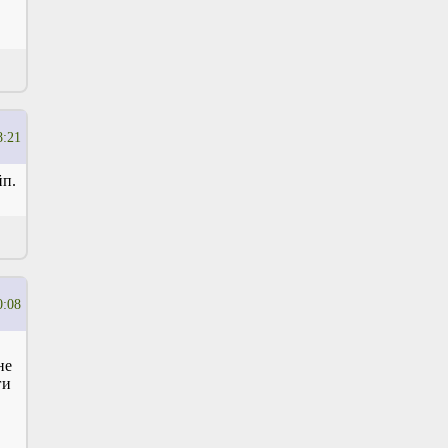
8:21
йп.
0:08
не
ги