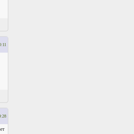
0:11
0:28
нет