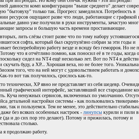
ы при апгрейдах. Но кому они сейчас нужны - эти апгрейды?
ней давности комп конфигурации "выше среднего" делает совр
ую "бытовуху" только так. Прогресс замедлился. Потребность в
нии ресурсов ощущают разве что люди, работающие с графикой 
стальные давно уже получили в руки инструменты, зачастую мно
ющие запросы и большую часть времени простаивающие.
вторых, лить слёзы стоит разве что по тому набору устоявшегося
ившегося софта, который был скрупулёзно собран за эти годы и
ивает бесперебойную работу везде и всюду без геморроя. Но не 
Потому что я отчётливо помню, как поносил её в те годы, когда 
поскольку сидел на NT4 ещё несколько лет. Вот по NT4 я действ
 скучать буду, а XP... Хорошая веха, но не более того. Уникальна
биозом того, что на ней могут с удовольствием работать и домох
Как-то вот так получилось, срослось как-то.
то технически, XP явно не представляет из себя шедевр. Очевид
нный графический интерфейс, заставлявший все стародавние к
ть. Куча ненужных сервисов, включенных по умолчанию. Отсут
йса детальной настройки системы - как пользовались твикерами
ми, так и пользуемся. Тем не менее, это действительно стабильн
 даже без всяких особенных настроек -
линупсы
курили и пили в
е (да и до сих пор это делают). Потому и прижилась, потому и
ствовала столько.
а я продолжаю работу.