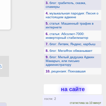
3.
блог: грабитель, сказка,
спамеры
4.
музыкальная пародия: Песня о
настоящем админе
5.
статья: Машинный трафик в
интернете
6.
статья: Абсолют-7000:
инверторный стабилизатор
7.
блог: Литвяк, Яндекс, карбыш
8.
блог: МегаФон обманывает
9.
блог: Милый дедушка Админ
Макарыч, или письмо
администратору
5
10.
рецензия: Поехавшая
на сайте
гости: 2
статистика за 10 минут