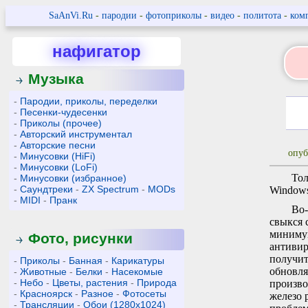
SaAnVi.Ru
-
пародии
-
фотоприколы
-
видео
-
политота
-
ком
нафигатор
Музыка
-
Пародии, приколы, переделки
-
Песенки-чудесенки
-
Приколы (прочее)
-
Авторский инструментал
-
Авторские песни
опуб
-
Минусовки (HiFi)
-
Минусовки (LoFi)
Тол
-
Минусовки (избранное)
-
Саундтреки
-
ZX Spectrum
-
MODs
Windows
-
MIDI
-
Пранк
Во-
свыкся 
минимум
Фото, рисунки
антивир
получит
-
Приколы
-
Банная
-
Карикатуры
обновля
-
Животные
-
Белки
-
Насекомые
-
Небо
-
Цветы, растения
-
Природа
произво
-
Красноярск
-
Разное
-
Фотосеты
железо 
-
Трансляции
-
Обои (1280x1024)