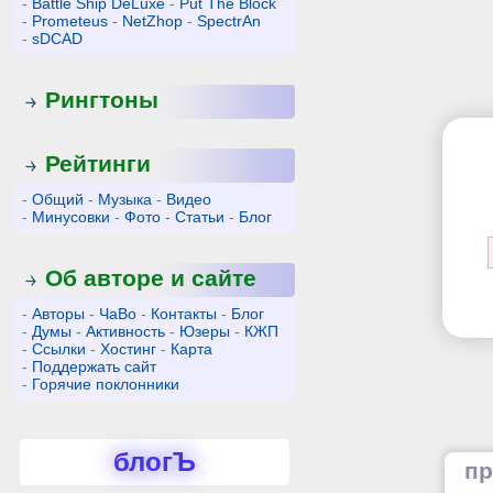
-
Battle Ship DeLuxe
-
Put The Block
-
Prometeus
-
NetZhop
-
SpectrAn
-
sDCAD
Рингтоны
Рейтинги
-
Общий
-
Музыка
-
Видео
-
Минусовки
-
Фото
-
Статьи
-
Блог
Об авторе и сайте
-
Авторы
-
ЧаВо
-
Контакты
-
Блог
-
Думы
-
Активность
-
Юзеры
-
КЖП
-
Ссылки
-
Хостинг
-
Карта
-
Поддержать сайт
-
Горячие поклонники
блогЪ
пр