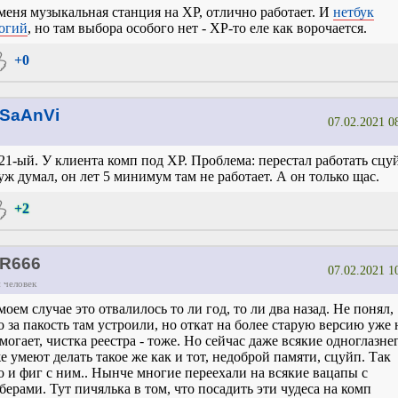
меня музыкальная станция на XP, отлично работает. И
нетбук
огий
, но там выбора особого нет - XP-то еле как ворочается.
+0
SaAnVi
07.02.2021 0
21-ый. У клиента комп под XP. Проблема: перестал работать сцу
уж думал, он лет 5 минимум там не работает. А он только щас.
+2
R666
07.02.2021 1
 человек
моем случае это отвалилось то ли год, то ли два назад. Не понял,
о за пакость там устроили, но откат на более старую версию уже 
могает, чистка реестра - тоже. Но сейчас даже всякие одноглазне
е умеют делать такое же как и тот, недоброй памяти, сцуйп. Так
о и фиг с ним.. Нынче многие переехали на всякие вацапы с
берами. Тут пичялька в том, что посадить эти чудеса на комп