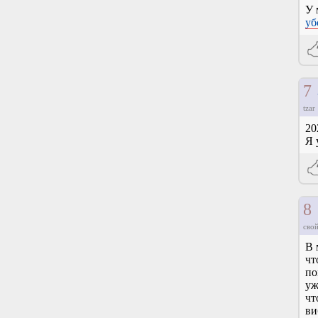
У 
уб
7
tzar
20
Я 
8
свой
В 
чт
по
уж
чт
ви