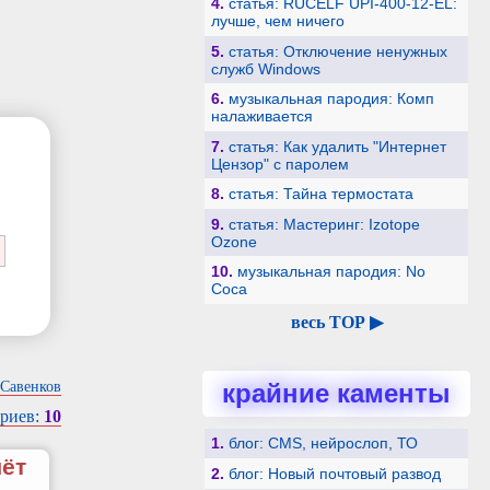
4.
статья: RUCELF UPI-400-12-EL:
лучше, чем ничего
5.
статья: Отключение ненужных
служб Windows
6.
музыкальная пародия: Комп
налаживается
7.
статья: Как удалить "Интернет
Цензор" с паролем
8.
статья: Тайна термостата
9.
статья: Мастеринг: Izotope
Ozone
10.
музыкальная пародия: No
Coca
весь TOP ▶
крайние каменты
Савенков
риев:
10
1.
блог: CMS, нейрослоп, ТО
чёт
2.
блог: Новый почтовый развод