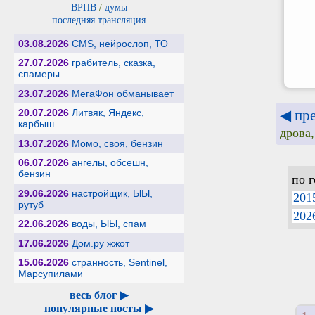
ВРПВ
/
думы
последняя трансляция
03.08.2026
CMS, нейрослоп, ТО
27.07.2026
грабитель, сказка,
спамеры
23.07.2026
МегаФон обманывает
◀ пр
20.07.2026
Литвяк, Яндекс,
карбыш
дрова,
13.07.2026
Момо, своя, бензин
06.07.2026
ангелы, обсешн,
бензин
по 
29.06.2026
настройщик, ЫЫ,
201
рутуб
202
22.06.2026
воды, ЫЫ, спам
17.06.2026
Дом.ру жжот
15.06.2026
странность, Sentinel,
Марсупилами
весь блог ▶
популярные посты ▶