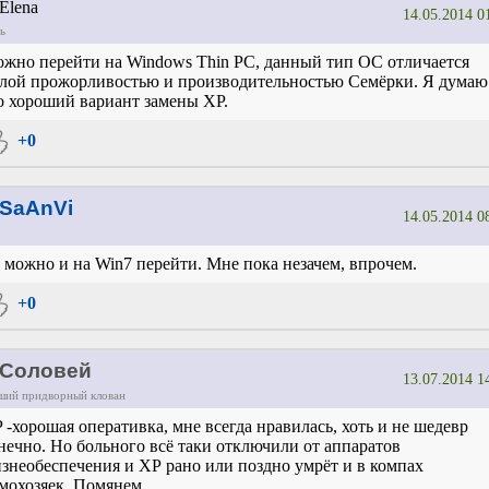
lena
14.05.2014 0
ь
жно перейти на Windows Thin PC, данный тип ОС отличается
лой прожорливостью и производительностью Семёрки. Я думаю
о хороший вариант замены XP.
+0
SaAnVi
14.05.2014 0
 можно и на Win7 перейти. Мне пока незачем, впрочем.
+0
Соловей
13.07.2014 1
ший придворный клован
 -хорошая оперативка, мне всегда нравилась, хоть и не шедевр
нечно. Но больного всё таки отключили от аппаратов
знеобеспечения и ХР рано или поздно умрёт и в компах
мохозяек. Помянем...