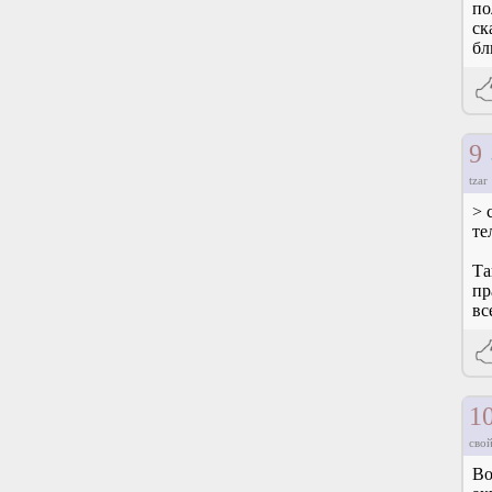
по
ск
бл
9
tzar
> 
те
Та
пр
вс
1
свой
Во