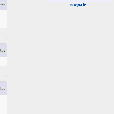
1:20
юзеры ▶
8:52
4:33