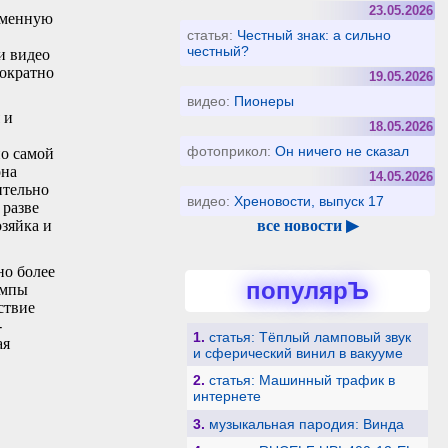
23.05.2026
еменную
статья:
Честный знак: а сильно
честный?
и видео
гократно
19.05.2026
видео:
Пионеры
 и
18.05.2026
фотоприкол:
Он ничего не сказал
по самой
она
14.05.2026
ительно
видео:
Хреновости, выпуск 17
 разве
все новости ▶
озяйка и
но более
популярЪ
омпы
ствие
-
1.
статья: Тёплый ламповый звук
ая
и сферический винил в вакууме
2.
статья: Машинный трафик в
интернете
3.
музыкальная пародия: Винда