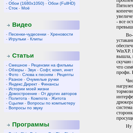
проблем
-
Обои (1680x1050)
-
Обои (FullHD)
Пятилет
-
Сток
-
Моё
копеечн
увеличе
- все о
Видео
превыша
-
Песенки-чудесенки
-
Хреновости
Во-
-
Игрульки
-
Клипы
устакан
обеспеч
WinXP. 
Статьи
вышла, 
скучаю и
-
Смешное
-
Рецензии на фильмы
что сим
-
Обзоры
-
Звук
-
Софт, комп, инет
профи. 
-
Фото
-
Слова к песням
-
Рецепты
-
Разное
-
Очумелые ручки
Чис
-
Яндекс.Директ
-
Финансы
нагруже
-
Истории моей жизни
тормози
-
Домостроение
-
От других авторов
интерфе
-
Политота
-
Компота
-
Житота
дрюкера
-
Сцылки
-
Вопросы по компьютеру
система
-
Вопросы по звуку
сторонк
просуще
Программы
Ну 