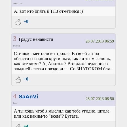
знаток
А, вот кто опять в ТЛЗ отметился :)
+0
3
Градус ненависти
28.07.2013 06:59
гость
Стишок - менталитет тролля. В своей ли ты
области сознания крутишься, так ли ты мыслишь,
как все хотят? А, Анатоле? Вот даже недавно со
злыдней слегка повздорил... Со ЗНАТОКОМ бля...
+0
4
SaAnVi
28.07.2013 08:50
tzar
А ты хошь чтоб я мыслил как тебе угодно, штоле,
или как каким-то "всем"? Бугага.
+4