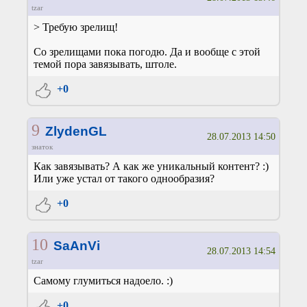
tzar
> Требую зрелищ!
Со зрелищами пока погодю. Да и вообще с этой
темой пора завязывать, штоле.
+0
9
ZlydenGL
28.07.2013 14:50
знаток
Как завязывать? А как же уникальный контент? :)
Или уже устал от такого однообразия?
+0
10
SaAnVi
28.07.2013 14:54
tzar
Самому глумиться надоело. :)
+0