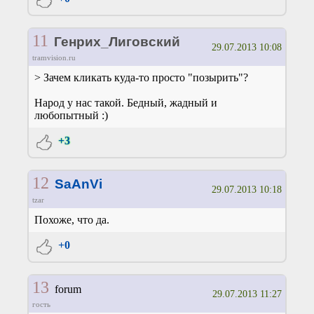
11
Генрих_Лиговский
29.07.2013 10:08
tramvision.ru
> Зачем кликать куда-то просто "позырить"?
Народ у нас такой. Бедный, жадный и
любопытный :)
+3
12
SaAnVi
29.07.2013 10:18
tzar
Похоже, что да.
+0
13
forum
29.07.2013 11:27
гость