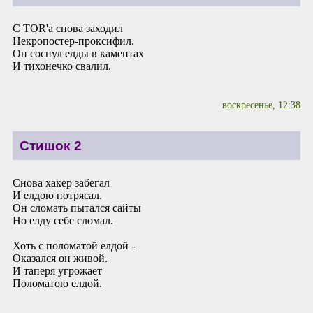
С TOR'а снова заходил
Некропостер-проксифил.
Он соснул елды в каментах
И тихонечко свалил.
воскресенье, 12:38
Стишок 2
Снова хакер забегал
И елдою потрясал.
Он сломать пытался сайты
Но елду себе сломал.
Хоть с поломатой елдой -
Оказался он живой.
И таперя угрожает
Поломатою елдой.