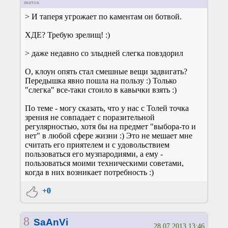
знаток
> И таперя угрожает по каментам он ботвой.
ХДЕ? Требую зрелищ! :)
> даже недавно со злыдней слегка повздорил
О, клоун опять стал смешные вещи задвигать?
Передышка явно пошла на пользу :) Только
"слегка" все-таки стоило в кавычки взять :)
По теме - могу сказать, что у нас с Толей точка
зрения не совпадает с поразительной
регулярностью, хотя бы на предмет "выбора-то и
нет" в любой сфере жизни :) Это не мешает мне
считать его приятелем и с удовольствием
пользоваться его музпародиями, а ему -
пользоваться моими техническими советами,
когда в них возникает потребность :)
+0
8
SaAnVi
28.07.2013 13:46