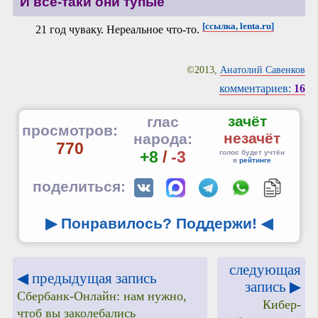
И всё-таки они тупые
[ссылка, lenta.ru]
21 год чуваку. Нереальное что-то.
©2013,
Анатолий Савенков
комментариев:
16
зачёт
глас
просмотров:
незачёт
народа:
770
+8
/
-3
голос будет учтён
в
рейтинге
поделиться:
▶ Понравилось? Поддержи!
◀
следующая
◀ предыдущая запись
запись ▶
Сбербанк-Онлайн: нам нужно,
Кибер-
чтоб вы заколебались