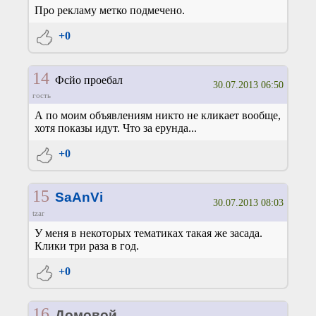
Про рекламу метко подмечено.
+0
14
Фсйо проебал
30.07.2013 06:50
гость
А по моим объявлениям никто не кликает вообще,
хотя показы идут. Что за ерунда...
+0
15
SaAnVi
30.07.2013 08:03
tzar
У меня в некоторых тематиках такая же засада.
Клики три раза в год.
+0
16
Домовой