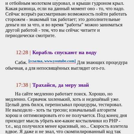
и отбойным молотком шуровал, и крыши гудроном крыл.
Какая разница, если на данный момент оно - то, что надо.
Сейчас всерьёз рассматриваю возможность пойти работать
сторожем - знакомый так работает; это дополнительные
деньги ни за что, и во время "работы" можно заниматься
другой работой - тем, что вы сейчас читаете и
периодически смотрите.
12:28 |
Корабль спускают на воду
[ссылка, www.youtube.com]
Сабж.
Для знающих процедура
обычная, а для непосвящённых выглядит ого-го.
17:38 |
Трахайся, да меру знай
На сайте медленно работает поиск. Хорошо, но
медленно. Сервачок хиленький, хоть и недешёвый уже.
Целый день бился, переписывал процедуры, тестировал.
Не выходило - хоть ты тресни; изначальный алгоритм
хорош и оптимизировать его не получается. Под конец дня
приходит мысль убрать кое-какие костыльчики из PHP -
т.е., код получился менее красивый, но... Скорость взлетела
вдвое. Я даже и не знал, что скомпилированный код так