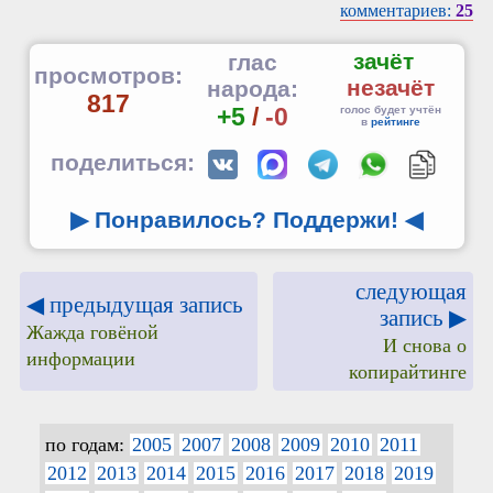
комментариев:
25
зачёт
глас
просмотров:
незачёт
народа:
817
+5
/
-0
голос будет учтён
в
рейтинге
поделиться:
▶ Понравилось? Поддержи!
◀
следующая
◀ предыдущая запись
запись ▶
Жажда говёной
И снова о
информации
копирайтинге
по годам:
2005
2007
2008
2009
2010
2011
2012
2013
2014
2015
2016
2017
2018
2019