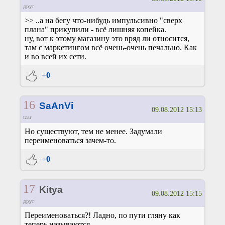
друг
>> ..а на бегу что-нибудь импульсивно "сверх
плана" прикупили - всё лишняя копейка.
ну, вот к этому магазину это вряд ли относится,
там с маркетингом всё очень-очень печально. Как
и во всей их сети.
+0
16
SaAnVi
09.08.2012 15:13
tzar
Но существуют, тем не менее. Задумали
переименоваться зачем-то.
+0
17
Kitya
09.08.2012 15:15
друг
Переименоваться?! Ладно, по пути гляну как
теперь называются.