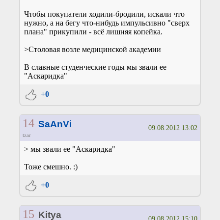
Чтобы покупатели ходили-бродили, искали что
нужно, а на бегу что-нибудь импульсивно "сверх
плана" прикупили - всё лишняя копейка.
>Столовая возле медицинской академии
В славные студенческие годы мы звали ее
"Аскаридка"
+0
14
SaAnVi
09.08.2012 13:02
tzar
> мы звали ее "Аскаридка"
Тоже смешно. :)
+0
15
Kitya
09.08.2012 15:10