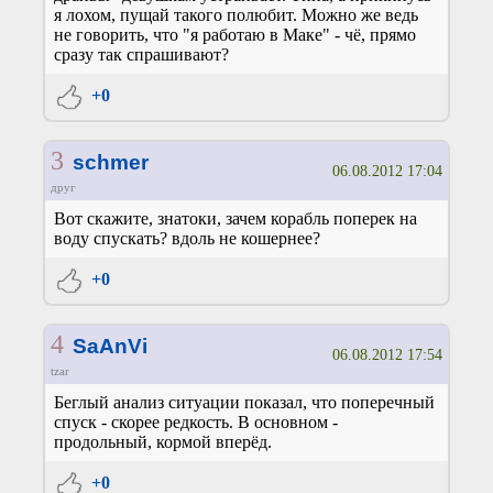
я лохом, пущай такого полюбит. Можно же ведь
не говорить, что "я работаю в Маке" - чё, прямо
сразу так спрашивают?
+0
3
schmer
06.08.2012 17:04
друг
Вот скажите, знатоки, зачем корабль поперек на
воду спускать? вдоль не кошернее?
+0
4
SaAnVi
06.08.2012 17:54
tzar
Беглый анализ ситуации показал, что поперечный
спуск - скорее редкость. В основном -
продольный, кормой вперёд.
+0