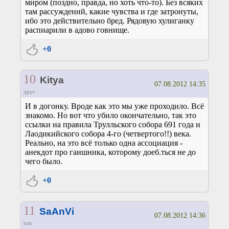
миром (поздно, правда, но хоть что-то). Без всяких
там рассуждений, какие чувства и где затронуты,
ибо это действительно бред. Рядовую хулиганку
распиарили в адово говнище.
+0
10
Kitya
07.08.2012 14:35
друг
И в догонку. Вроде как это мы уже проходило. Всё
знакомо. Но вот что убило окончательно, так это
ссылки на правила Трулльского собора 691 года и
Лаодикийского собора 4-го (четвертого!!) века.
Реально, на это всё только одна ассоциация -
анекдот про гаишника, которому доеб.ться не до
чего было.
+0
11
SaAnVi
07.08.2012 14:36
tzar