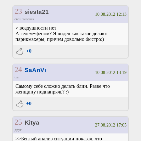
23
siesta21
10.08.2012 12:13
свой человек
> воздушности нет
А гелем+феном? Я видел как такое делают
парикмахеры, причем довольно быстро:)
+0
24
SaAnVi
10.08.2012 13:19
tzar
Самому себе сложно делать блин. Разве что
женщину поднапрячь? :)
+0
25
Kitya
27.08.2012 17:05
друг
>>Беглый анализ ситуации показал, что