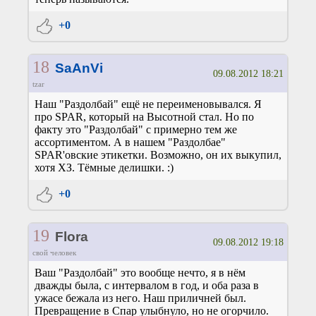
+0
18
SaAnVi
09.08.2012 18:21
tzar
Наш "Раздолбай" ещё не переименовывался. Я
про SPAR, который на Высотной стал. Но по
факту это "Раздолбай" с примерно тем же
ассортиментом. А в нашем "Раздолбае"
SPAR'овские этикетки. Возможно, он их выкупил,
хотя ХЗ. Тёмные делишки. :)
+0
19
Flora
09.08.2012 19:18
свой человек
Ваш "Раздолбай" это вообще нечто, я в нём
дважды была, с интервалом в год, и оба раза в
ужасе бежала из него. Наш приличней был.
Превращение в Спар улыбнуло, но не огорчило.