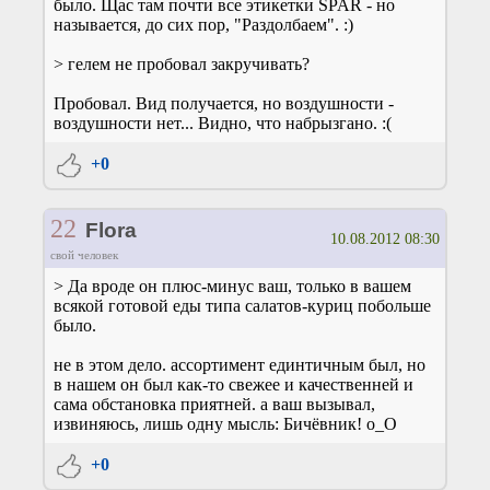
было. Щас там почти все этикетки SPAR - но
называется, до сих пор, "Раздолбаем". :)
> гелем не пробовал закручивать?
Пробовал. Вид получается, но воздушности -
воздушности нет... Видно, что набрызгано. :(
+0
22
Flora
10.08.2012 08:30
свой человек
> Да вроде он плюс-минус ваш, только в вашем
всякой готовой еды типа салатов-куриц побольше
было.
не в этом дело. ассортимент единтичным был, но
в нашем он был как-то свежее и качественней и
сама обстановка приятней. а ваш вызывал,
извиняюсь, лишь одну мысль: Бичёвник! о_О
+0