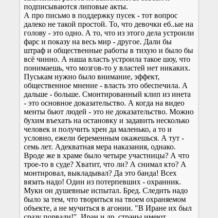
подписываются липовые акты.
А про письмо в поддержку пусек - тот вопрос
далеко не такой простой. То, что девочки еб..ые на
голову - это одно. А то, что из этого дела устроили
фарс и показу на весь мир - другое. Дали бы
штраф и общественные работы в тихую и было бы
всё чинно. А наша власть устроила такое шоу, что
понимаешь, что мозгов-то у властей нет никаких.
Пуськам нужно было внимание, эффект,
общественное мнение - власть это обеспечила. А
дальше - больше. Смонтированный клип из инета
- это основное доказательство. А когда на видео
менты бьют людей - это не доказательство. Можно
бухим въехать на остановку и задавить несколько
человек и получить хрен да маленько, а то и
условно, ежели беременным окажешься. А тут -
семь лет. Адекватная мера наказания, однако.
Вроде же в храме было четыре участницы? А что
трое-то в суде? Хватит, что ли? А снимал кто? А
монтировал, выкладывал? Да это банда! Всех
вязать надо! Один из потерпевших - охранник.
Муки он душевные испытал. Бред. Следить надо
было за тем, что твориться на твоем охраняемом
объекте, а не мучиться в агонии. "В Иране их был
сразу порвали!". Иран и др. страны имеют