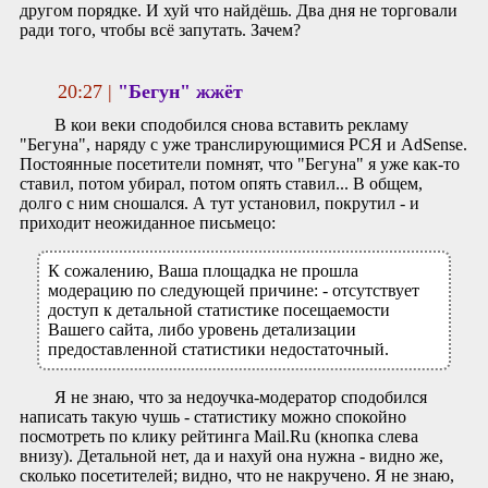
другом порядке. И хуй что найдёшь. Два дня не торговали
ради того, чтобы всё запутать. Зачем?
20:27 |
"Бегун" жжёт
В кои веки сподобился снова вставить рекламу
"Бегуна", наряду с уже транслирующимися РСЯ и AdSense.
Постоянные посетители помнят, что "Бегуна" я уже как-то
ставил, потом убирал, потом опять ставил... В общем,
долго с ним сношался. А тут установил, покрутил - и
приходит неожиданное письмецо:
К сожалению, Ваша площадка не прошла
модерацию по следующей причине: - отсутствует
доступ к детальной статистике посещаемости
Вашего сайта, либо уровень детализации
предоставленной статистики недостаточный.
Я не знаю, что за недоучка-модератор сподобился
написать такую чушь - статистику можно спокойно
посмотреть по клику рейтинга Mail.Ru (кнопка слева
внизу). Детальной нет, да и нахуй она нужна - видно же,
сколько посетителей; видно, что не накручено. Я не знаю,