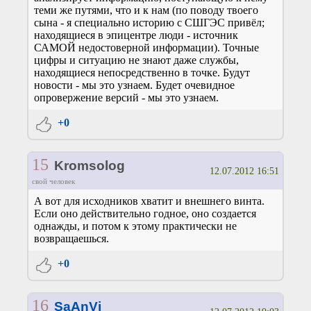
теми же путями, что и к нам (по поводу твоего
сына - я специально историю с СШГЭС привёл;
находящиеся в эпицентре люди - источник
САМОЙ недостоверной информации). Точные
цифры и ситуацию не знают даже службы,
находящиеся непосредственно в точке. Будут
новости - мы это узнаем. Будет очевидное
опровержение версий - мы это узнаем.
+0
15
Kromsolog
12.07.2012 16:51
свой человек
А вот для исходников хватит и внешнего винта.
Если оно действительно годное, оно создается
однажды, и потом к этому практически не
возвращаешься.
+0
16
SaAnVi