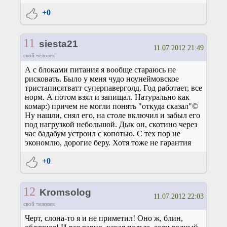
+0
11
siesta21
11.07.2012 21:49
свой человек
А с блоками питания я вообще стараюсь не
рисковать. Было у меня чудо ноунеймовское
тристаписятватт суперпаверголд. Год работает, все
норм. А потом взял и запищал. Натурально как
комар:) причем не могли понять "откуда сказал"©
Ну нашли, снял его, на столе включил и забыл его
под нагрузкой небольшой. Дык он, скотино через
час бадабум устроил с копотью. С тех пор не
экономлю, дорогие беру. Хотя тоже не гарантия
+0
12
Kromsolog
11.07.2012 22:03
свой человек
Черт, слона-то я и не приметил! Оно ж, блин,