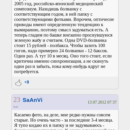
2005 год, российско-японский медицинский
симпозиум. Находишь болванку с
соответствующим годом, в ней папку с
соответствующими фотками. Впрочем, оптичесие
приводы имеют определенную тенденцию к
вымиранию, поэтому смысл задуматься есть. А
теперь гладим по башке внезапно проснувшуюся
зеленую жабу и считаем. Одна DVD-болванка
стоит 15 рублей - полбакса. Чтобы залить 100
гигов, надо примерно 24 болванки - 12 баксов.
Один раз. А тут 10 в месяц. Оно того стоит, если
критична именно синхронизация, а не скинуть
один раз и забыть, пока кому-нибудь вдруг не
потребуется.
+0
23
SaAnVi
13.07.2012 07:37
tzar
Касаемо фото, на деле, мне редко нужны совсем
старые. Но очень часто - за последние 3-4 месяца.
Я тупо кидаю их в папку и не задумываюсь -