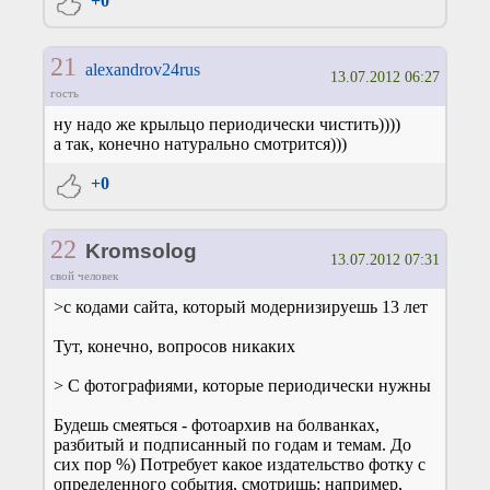
+0
21
alexandrov24rus
13.07.2012 06:27
гость
ну надо же крыльцо периодически чистить))))
а так, конечно натурально смотрится)))
+0
22
Kromsolog
13.07.2012 07:31
свой человек
>с кодами сайта, который модернизируешь 13 лет
Тут, конечно, вопросов никаких
> С фотографиями, которые периодически нужны
Будешь смеяться - фотоархив на болванках,
разбитый и подписанный по годам и темам. До
сих пор %) Потребует какое издательство фотку с
определенного события, смотришь: например,