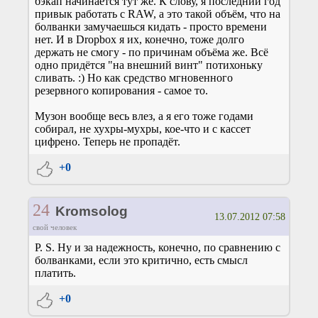
бэкап начинается тут же. К слову, я последний год
привык работать с RAW, а это такой объём, что на
болванки замучаешься кидать - просто времени
нет. И в Dropbox я их, конечно, тоже долго
держать не смогу - по причинам объёма же. Всё
одно придётся "на внешний винт" потихоньку
сливать. :) Но как средство мгновенного
резервного копирования - самое то.
Музон вообще весь влез, а я его тоже годами
собирал, не хухры-мухры, кое-что и с кассет
цифрено. Теперь не пропадёт.
+0
24
Kromsolog
13.07.2012 07:58
свой человек
P. S. Ну и за надежность, конечно, по сравнению с
болванками, если это критично, есть смысл
платить.
+0