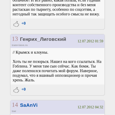
облачное! И все равно, какая польза, если годный
контент собственного производства и без меня
растаскан по тырнету, особенно по соцсетям, а
негодный так защищать особого смысла не вижу.
+0
13
Генрих_Лиговский
12.07.2012 01:59
tramvision.ru
// Крымск и клоуны.
Хоть ты не позорься. Нашел на кого ссылаться. На
Гоблина. У меня там сын сейчас. Как бомж. Ты
даже поленился почитать мой форум. Наверное,
подумал, что я вшивый оппозиционер и прочая
хрень. Жаль.
+0
14
SaAnVi
12.07.2012 04:32
tzar