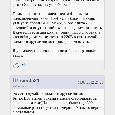
разнесён - в этом и суть облака.
Пример из жизни: клиент делал бэкапы на
подключаемый винт. Наебнулся блок питания,
утянул за собой ВСЁ. Мамку и оба винта -
внешний и внутренний (всё ж на одном питании).
Даже если есть два компа - один чисто для бэкапа
- во всём доме может вместо 220В в сеть случайно
податься другое число (примеры имеются).
Я уж молчу про пожары и подобные страшные
вещи.
+0
10
siesta21
11.07.2012 21:25
свой человек
>в сеть случайно податься другое число
Было. Вот этими руками паяные стабилизаторы
спасли раза три:)На первый раз было под 300,
остальные разы не успел померять. А так то верно
в остальном.