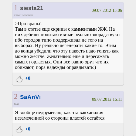
1
siesta21
09.07.2012 15:06
свой человек
>Про враньё.
Там в статье еще скрины с камментами ЖЖ. На
них дебилы политактивные реально злорадствуют
ибо городок типо поддерживал не того на
выборах. Ну реально дегенераты какие то. Этим
до конца убедили что эту пакость надо гонять как
можно жестче. Желательно еще и пересажать
самых горластых. Они все равно орут что их
обижают, пора надежды оправдывать:)
+0
2
SaAnVi
09.07.2012 16:11
tzar
Я вообще недоумеваю, как эта вакханалия
незамеченной со стороны властей остаётся.
+0