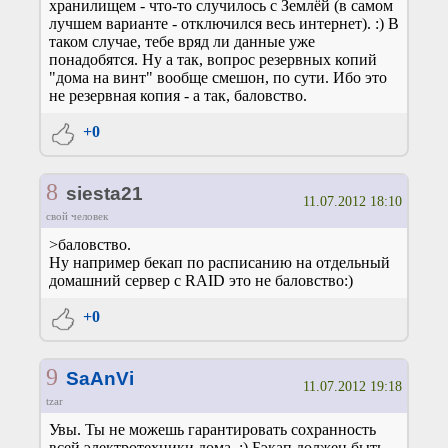
хранилищем - что-то случилось с Землёй (в самом
лучшем варианте - отключился весь интернет). :) В
таком случае, тебе вряд ли данные уже
понадобятся. Ну а так, вопрос резервных копий
"дома на винт" вообще смешон, по сути. Ибо это
не резервная копия - а так, баловство.
+0
8
siesta21
11.07.2012 18:10
свой человек
>баловство.
Ну например бекап по расписанию на отдельный
домашний сервер с RAID это не баловство:)
+0
9
SaAnVi
11.07.2012 19:18
tzar
Увы. Ты не можешь гарантировать сохранность
всей электротехники дома. :) Бэкап должен быть