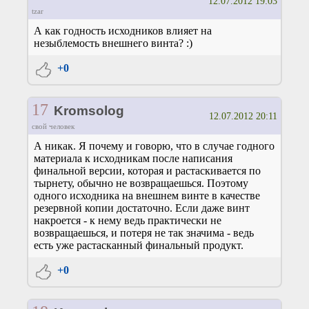
12.07.2012 19:03
tzar
А как годность исходников влияет на
незыблемость внешнего винта? :)
+0
17
Kromsolog
12.07.2012 20:11
свой человек
А никак. Я почему и говорю, что в случае годного
материала к исходникам после написания
финальной версии, которая и растаскивается по
тырнету, обычно не возвращаешься. Поэтому
одного исходника на внешнем винте в качестве
резервной копии достаточно. Если даже винт
накроется - к нему ведь практически не
возвращаешься, и потеря не так значима - ведь
есть уже растасканный финальный продукт.
+0