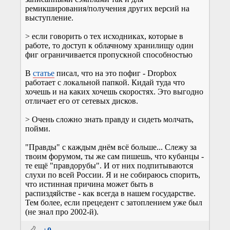
ремикширования/получения других версий на
выступление.
> если говорить о тех исходниках, которые в
работе, то доступ к облачному хранилищу один
фиг ограничивается пропускной способностью
В
статье
писал, что на это пофиг - Dropbox
работает с локальной папкой. Кидай туда что
хочешь и на каких хочешь скоростях. Это выгодно
отличает его от сетевых дисков.
> Очень сложно знать правду и сидеть молчать,
пойми.
"Правды" с каждым днём всё больше... Слежу за
твоим форумом, ты же сам пишешь, что кубанцы -
те ещё "правдорубы". И от них подпитываются
слухи по всей России. Я и не собираюсь спорить,
что истинная причина может быть в
распиздяйстве - как всегда в нашем государстве.
Тем более, если прецедент с затоплением уже был
(не знал про 2002-й).