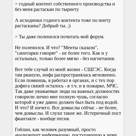
> годный контент собственного производства и
без меня растаскан по тырнету
А исходники годного контента тоже по инету
растасканы? Добрый ты. ;)
> Ты даже поленился почитать мой форум.
Не поленился. И что? "Менты сказали",
"санитарки говорят" - не более того. Как и у
остальных, только более мягко - без нагнетания.
Вот тебе случай из моей жизни - СШГЭС. Когда
там рвануло, инфа распространялась мгновенно.
Если помнишь, я работал в органах, и с тех пор
дофига связей осталось - в т.ч. и в пожарке, МЧС.
Так даже уважаемые люди на важных должностях
говорили лично мне полную чушь, согласно
которой я уже давно должен был быть под водой.
И что? И ничего. Все домыслы сейчас - не более,
чем домыслы. И слухи такие же. Истеричный пост
фкантакте - вообще песня.
Гоблин, как человек разумный, просто
анализирует информацию, поступающую к нему