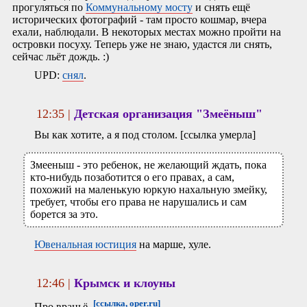
прогуляться по
Коммунальному мосту
и снять ещё
исторических фотографий - там просто кошмар, вчера
ехали, наблюдали. В некоторых местах можно пройти на
островки посуху. Теперь уже не знаю, удастся ли снять,
сейчас льёт дождь. :)
UPD:
снял
.
12:35 |
Детская организация "Змеёныш"
Вы как хотите, а я под столом. [ссылка умерла]
Змееныш - это ребенок, не желающий ждать, пока
кто-нибудь позаботится о его правах, а сам,
похожий на маленькую юркую нахальную змейку,
требует, чтобы его права не нарушались и сам
борется за это.
Ювенальная юстиция
на марше, хуле.
12:46 |
Крымск и клоуны
[ссылка, oper.ru]
Про враньё.