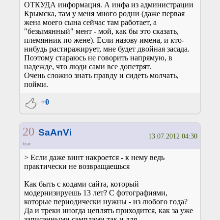
ОТКУДА информация. А инфа из администрации
Крымска, там у меня много родни (даже первая
жена моего сына сейчас там работает, а
"безымянный" мент - мой, как бы это сказать,
племянник по жене). Если назову имена, и кто-
нибудь растиражирует, мне будет двойная засада.
Поэтому стараюсь не говорить напрямую, в
надежде, что люди сами все допетрят.
Очень сложно знать правду и сидеть молчать,
пойми.
+0
20
SaAnVi
13.07.2012 04:30
tzar
> Если даже винт накроется - к нему ведь
практически не возвращаешься
Как быть с кодами сайта, который
модернизируешь 13 лет? С фотографиями,
которые периодически нужны - из любого года?
Да и треки иногда цеплять приходится, как за уже
записанными сэмплами так и для