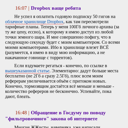
16:07 |
Dropbox ваще ребята
Не успел я оплатить годовую подписку 50 гигов на
облачное хранилище Dropbox
, как там пересмотрели
тарифные планы. Теперь у меня 100Гб личного архива (за
ту же цену, ессно), к которому я имею доступ из любой
точки земного шара. И мне совершенно пофигу, что в
следующую секунду будет с моим компьютером. Со всеми
моими компьютерами. Ибо в хранилище влезет ВСЁ
(разумеется, я имею в виду мою информацию, а не
накачанное говнище с торрентов).
Если вздумаете регаться - конечно, по ссылке в
вышеуказанной статье
. Элементарно: дадут больше места
бесплатно (не 2Гб а сразу 2.5Гб), плюс всем моим
реферерам увеличивается объём с притоком новых.
Конечно, тормозящим достаётся всё меньше и меньше -
количество рефереров не бесконечно. Успевайте, пока
дают, блеать.
16:48 |
Обращение в Госдуму по поводу
"фильтровочного" закона об интернете
Многие ЖЖисты, наверняка, уже написали.