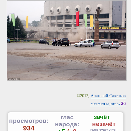
©2012,
Анатолий Савенков
комментариев:
26
зачёт
глас
просмотров:
незачёт
народа:
934
голос будет учтён