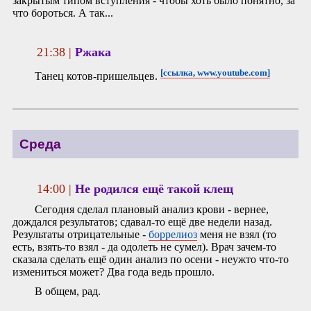
закрытым типом вступления - чтобы хоть было понятно, за
что бороться. А так...
21:38 |
Ржака
[ссылка, www.youtube.com]
Танец котов-пришельцев.
Среда
14:00 |
Не родился ещё такой клещ
Сегодня сделал плановый анализ крови - вернее,
дождался результатов; сдавал-то ещё две недели назад.
Результаты отрицательные -
боррелиоз
меня не взял (то
есть, взять-то взял - да одолеть не сумел). Врач зачем-то
сказала сделать ещё один анализ по осени - неужто что-то
измениться может? Два года ведь прошло.
В общем, рад.