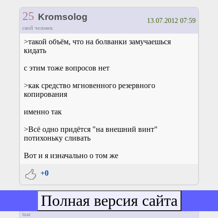
25
Kromsolog
13.07.2012 07:59
свой человек
>такой объём, что на болванки замучаешься
кидать
с этим тоже вопросов нет
>как средство мгновенного резервного
копирования
именно так
>Всё одно придётся "на внешний винт"
потихоньку сливать
Вот и я изначально о том же
+0
26
SaAnVi
13.07.2012 08:09
tzar