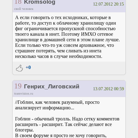
18
Kromsolog
12.07.2012 20:15
свой человек
А если говорить о тех исходниках, которые в
работе, то доступ к облачному хранилищу один
фиг ограничивается пропускной способностью
твоего канала в инет. Поэтому ИМХО сетевое
хранилище в домашней сети в этом плане лучше.
Если только что-то уж совсем архиважное, что
страшнее потерять, чем сливать из инета
несколько часов в случае необходимости.
+0
19
Генрих_Лиговский
13.07.2012 00:59
tramvision.ru
//Гоблин, как человек разумный, просто
анализирует информацию...
Гоблин - обычный тролль. Надо сетку комментов
расширить - расширит. Так сейчас делают все
блогеры.
В своем форуме я просто не хочу говорить,