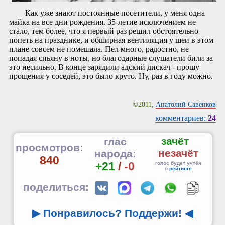
Как уже знают постоянные посетители, у меня одна
майка на все дни рождения. 35-летие исключением не
стало, тем более, что я первый раз решил обстоятельно
попеть на празднике, и обширная вентиляция у шеи в этом
плане совсем не помешала. Пел много, радостно, не
попадая спьяну в ноты, но благодарные слушатели били за
это несильно. В конце зарядили адский дискач - прошу
прощения у соседей, это было круто. Ну, раз в году можно.
©2011,
Анатолий Савенков
комментариев:
24
зачёт
глас
просмотров:
незачёт
народа:
840
+21
/
-0
голос будет учтён
в
рейтинге
поделиться:
▶ Понравилось? Поддержи!
◀