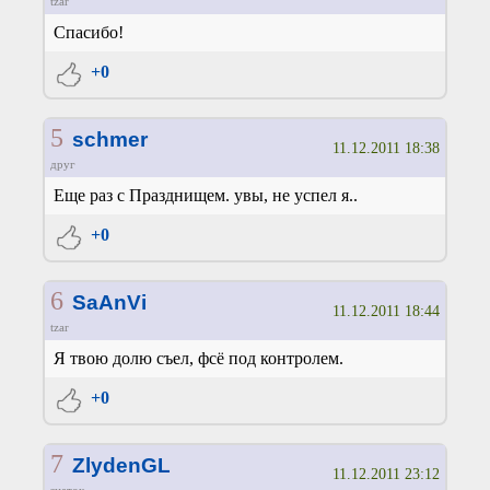
tzar
Спасибо!
+0
5
schmer
11.12.2011 18:38
друг
Еще раз с Празднищем. увы, не успел я..
+0
6
SaAnVi
11.12.2011 18:44
tzar
Я твою долю съел, фсё под контролем.
+0
7
ZlydenGL
11.12.2011 23:12
знаток