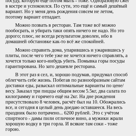
посуду, которую ещё потом мыть - тоже. Одноразовую сжёг
в костре и успокоился. По сути, это ещё и самый дешёвый
вариант. Но у меня день рождения совсем не летом,
поэтому вариант отпадает.
Можно позвать в ресторан. Там тоже всё можно
пообосрать, и убирать таки опять ничего не надо. Но это
дорого; плюс, не всегда результатом доволен, ибо в
домашней обстановке как-то всё же спокойней.
Можно справить дома, упарившись и ужарившись у
плиты, после чего тебе уже не хочется ничего справлять, а
хочется только кого-нибудь убить. Помывка горы посуды
гарантирована. Но зато дешевле ресторана.
В этот раз я сел, и, хорошо подумав, придумал способ
облегчить себе жизнь. Побегав по разнообразным сайтам
доставки еды, разыскал оптимальные варианты по цене/
весу. Заказал три пиццы общим весом 5.5кг, два салата по
килограмму и горячего ещё на 2кг. На дне рождения
присутствовало 8 человек, расчёт был на 10. Обожрались
все, и сегодня я целый день доедаю оставшееся. На весь
праздник было потрачено... 6200 рублей. Это с учётом
спиртного - дамы пили отличное вино, а мужики жрали
хорошую водку в три горла. И всякие там соки - тоже
горою.