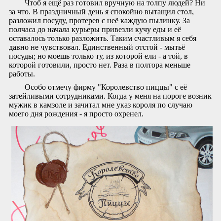
Чтоб я ещё раз готовил вручную на толпу людей? Ни
за что. В праздничный день я спокойно вытащил стол,
разложил посуду, протерев с неё каждую пылинку. За
полчаса до начала курьеры привезли кучу еды и её
оставалось только разложить. Таким счастливым я себя
давно не чувствовал. Единственный отстой - мытьё
посуды; но моешь только ту, из которой ели - а той, в
которой готовили, просто нет. Раза в полтора меньше
работы.
Особо отмечу фирму "Королевство пиццы" с её
затейливыми сотрудниками. Когда у меня на пороге возник
мужик в камзоле и зачитал мне указ короля по случаю
моего дня рождения - я просто охренел.