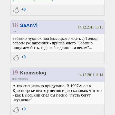
+0
18
SaAnVi
14.12.2011 10:15
tzar
Забавно чувачок под Высоцкого косит. :) Только
совсем уж закосился - припев чисто "Забавно
попугаем быть, гадюкой с длинным веком"...
+0
19
Kromsolog
14.12.2011 11:14
свой человек
А так специально придумано. В 1997-м он в
Красноярске пел эту песню и рассказывал, что это
- как Высоцкий спел бы песню "пусть бегут
неуклюже"
+0