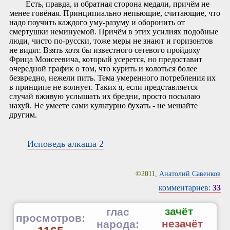
Есть, правда, и обратная сторона медали, причём не
менее говёная. Принципиально непьющие, считающие, что
надо поучить каждого уму-разуму и оборонить от
смертушки неминуемой. Причём в этих усилиях подобные
люди, чисто по-русски, тоже меры не знают и горизонтов
не видят. Взять хотя бы известного сетевого пройдоху
Фрица Моисеевича, который усерется, но предоставит
очередной график о том, что курить и колоться более
безвредно, нежели пить. Тема умеренного потребления их
в принципе не волнует. Таких я, если представляется
случай вживую услышать их бредни, просто посылаю
нахуй. Не умеете сами культурно бухать - не мешайте
другим.
Исповедь алкаша 2
©2011,
Анатолий Савенков
комментариев:
33
зачёт
глас
просмотров:
незачёт
народа: