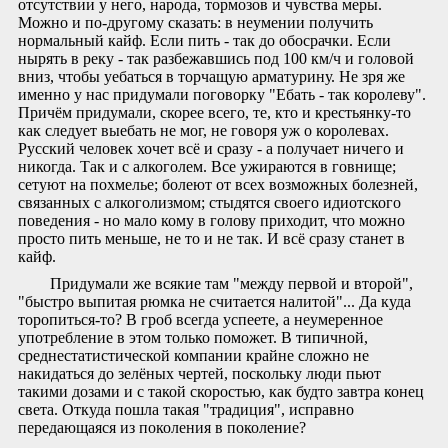
отсутствии у него, народа, тормозов и чувства меры.
Можно и по-другому сказать: в неумении получить
нормальный кайф. Если пить - так до обосрачки. Если
нырять в реку - так разбежавшись под 100 км/ч и головой
вниз, чтобы уебаться в торчащую арматурину. Не зря же
именно у нас придумали поговорку "Ебать - так королеву".
Причём придумали, скорее всего, те, кто и крестьянку-то
как следует выебать не мог, не говоря уж о королевах.
Русский человек хочет всё и сразу - а получает ничего и
никогда. Так и с алкоголем. Все ужираются в говнище;
сетуют на похмелье; болеют от всех возможных болезней,
связанных с алкоголизмом; стыдятся своего идиотского
поведения - но мало кому в голову приходит, что можно
просто пить меньше, не то и не так. И всё сразу станет в
кайф.
Придумали же всякие там "между первой и второй",
"быстро выпитая рюмка не считается налитой"... Да куда
торопиться-то? В гроб всегда успеете, а неумеренное
употребление в этом только поможет. В типичной,
среднестатистической компании крайне сложно не
накидаться до зелёных чертей, поскольку люди пьют
такими дозами и с такой скоростью, как будто завтра конец
света. Откуда пошла такая "традиция", исправно
передающаяся из поколения в поколение?