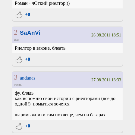
Роман - чОткий риелтор:))
+0
2
SaAnVi
26.08.2011 18:51
tzar
Риелтор в законе, блеать.
+0
3
andanas
27.08.2011 13:33
гость
фу, блядь.
как вспомню свои истории с риелторами (все до
одной!), помыться хочется.
шаромыжники там похлеще, чем на базарах.
+0