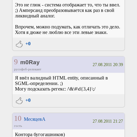
Это не глюк - система отображает то, что ты ввел.
;) Амперсанд преобразовывается как раз в свой
ликвидный аналог.
Впрочем, можно подумать, как отличать это дело.
Хотя я дюже не люблю все эти левые знаки.
+0
9
m0Ray
27.08.2011 20:39
русофоб-релокант
Я ввёл валидный HTML entity, описанный в
SGML-определении. ;)
Могу подсказать регекс: /\&\#\d{3,4}\;/
+0
10
МесяцевА
27.08.2011 21:27
гость
Контора бугогашников)