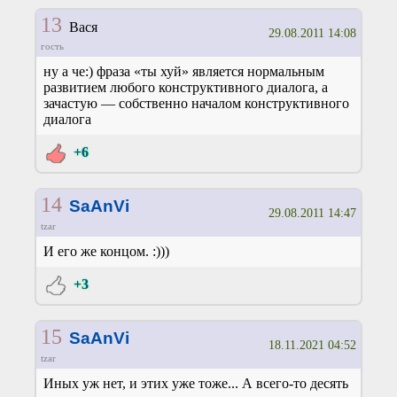
13
Вася
29.08.2011 14:08
гость
ну а че:) фраза «ты хуй» является нормальным
развитием любого конструктивного диалога, а
зачастую — собственно началом конструктивного
диалога
+6
14
SaAnVi
29.08.2011 14:47
tzar
И его же концом. :)))
+3
15
SaAnVi
18.11.2021 04:52
tzar
Иных уж нет, и этих уже тоже... А всего-то десять