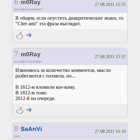
6
m0Ray
27.08.2011 15:55
русофоб-релокант
В общем, если опустить диакритические знаки, то
"Cher ami" эта фраза выглядит.
+0
7
m0Ray
27.08.2011 15:57
русофоб-релокант
Извиняюсь за количество комментов, мысли
разбегаются с похмела, но...
В 1612-м вломили кое-кому.
В 1812-м тоже.
2012-й на очереди.
+0
8
SaAnVi
27.08.2011 16:10
tzar