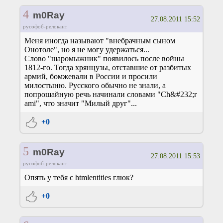
4
m0Ray
27.08.2011 15:52
русофоб-релокант
Меня иногда называют "внебрачным сыном
Онотоле", но я не могу удержаться...
Слово "шаромыжник" появилось после войны
1812-го. Тогда хрянцузы, отставшие от разбитых
армий, бомжевали в России и просили
милостыню. Русского обычно не знали, а
попрошайную речь начинали словами "Ch&#232;r
ami", что значит "Милый друг"...
+0
5
m0Ray
27.08.2011 15:53
русофоб-релокант
Опять у тебя с htmlentities глюк?
+0