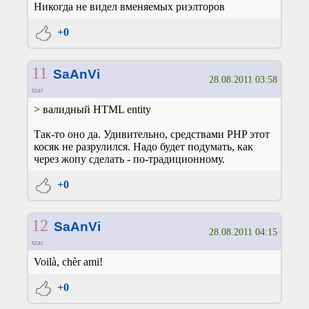
Никогда не видел вменяемых риэлторов
+0
11
SaAnVi
28.08.2011 03:58
tzar
> валидный HTML entity
Так-то оно да. Удивительно, средствами PHP этот
косяк не разрулился. Надо будет подумать, как
через жопу сделать - по-традиционному.
+0
12
SaAnVi
28.08.2011 04:15
tzar
Voilà, chèr ami!
+0