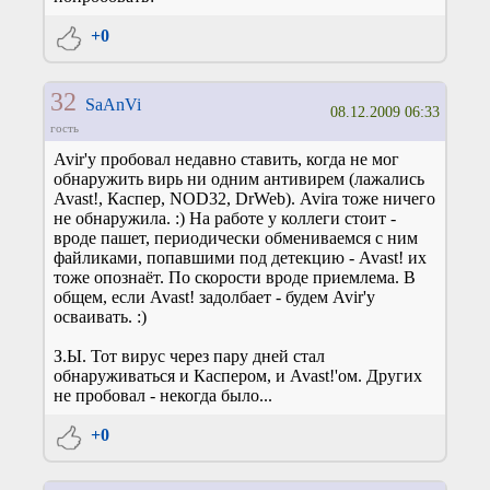
+0
32
SaAnVi
08.12.2009 06:33
гость
Avir'у пробовал недавно ставить, когда не мог
обнаружить вирь ни одним антивирем (лажались
Avast!, Каспер, NOD32, DrWeb). Avira тоже ничего
не обнаружила. :) На работе у коллеги стоит -
вроде пашет, периодически обмениваемся с ним
файликами, попавшими под детекцию - Avast! их
тоже опознаёт. По скорости вроде приемлема. В
общем, если Avast! задолбает - будем Avir'у
осваивать. :)
З.Ы. Тот вирус через пару дней стал
обнаруживаться и Каспером, и Avast!'ом. Других
не пробовал - некогда было...
+0