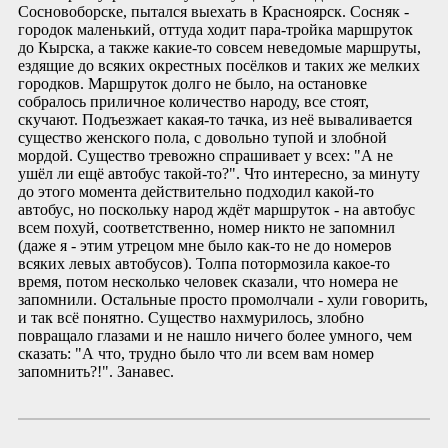
Сосновоборске, пытался выехать в Красноярск. Сосняк -
городок маленький, оттуда ходит пара-тройка маршруток
до Кырска, а также какие-то совсем неведомые маршруты,
ездящие до всяких окрестных посёлков и таких же мелких
городков. Маршруток долго не было, на остановке
собралось приличное количество народу, все стоят,
скучают. Подъезжает какая-то тачка, из неё вываливается
существо женского пола, с довольно тупой и злобной
мордой. Существо тревожно спрашивает у всех: "А не
ушёл ли ещё автобус такой-то?". Что интересно, за минуту
до этого момента действительно подходил какой-то
автобус, но поскольку народ ждёт маршруток - на автобус
всем похуй, соответственно, номер никто не запомнил
(даже я - этим утрецом мне было как-то не до номеров
всяких левых автобусов). Толпа потормозила какое-то
время, потом несколько человек сказали, что номера не
запомнили. Остальные просто промолчали - хули говорить,
и так всё понятно. Существо нахмурилось, злобно
повращало глазами и не нашло ничего более умного, чем
сказать: "А что, трудно было что ли всем вам номер
запомнить?!". Занавес.