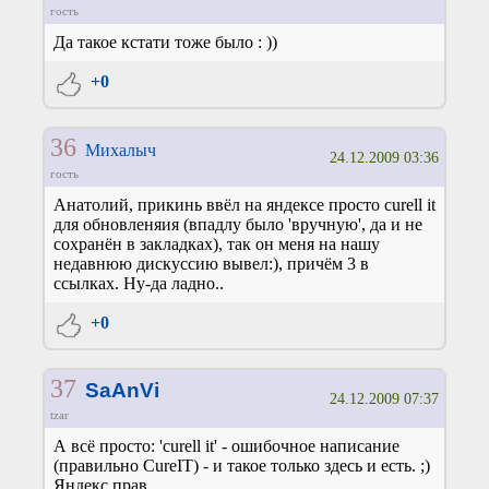
гость
Да такое кстати тоже было : ))
+0
36
Михалыч
24.12.2009 03:36
гость
Анатолий, прикинь ввёл на яндексе просто curell it
для обновленяия (впадлу было 'вручную', да и не
сохранён в закладках), так он меня на нашу
недавнюю дискуссию вывел:), причём 3 в
ссылках. Ну-да ладно..
+0
37
SaAnVi
24.12.2009 07:37
tzar
А всё просто: 'curell it' - ошибочное написание
(правильно CureIT) - и такое только здесь и есть. ;)
Яндекс прав.