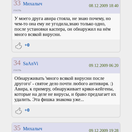
33
Михалыч
08.12.2009 18:40
гость
У моего друга авира стояла, не знаю почему, но
чем-то она ему не угодила,знаю только одно,
после установки каспера, он обнаружил на нём
много всякой вирусни.
+0
34
SaAnVi
09.12.2009 06:20
гость
Обнаруживать 'много всякой вирусни после
другого' - святое дело почти любого антивиря. :)
Авира, к примеру, обнаруживает кряки-кейгены,
которые на деле не вирусы, и браво предлагает их
удалить. Эта фишка знакома уже...
+0
35
Михалыч
09.12.2009 19:28