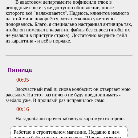
В авастовом департаменте пофиксили глюк в
рекордные сроки: уже доступно обновление, после
которого всё "налаживается". Надеюсь, клиентов немного
на этой мине подорвётся, хотя несколько уже точно
подорвалось. Благо, я специально настраивал антивирь так,
чтобы он помещал в карантин файлы без спроса (чтобы их
не удаляли в приступе страха). Достаточно выудить файл
из карантина - и всё в порядке.
Пятница
00:05
Злосчастный mail.ru снова колбасит: он отвергает мою
рассылку. На этот раз ничего не буду предпринимать -
заебало уже. В прошлый раз исправилось само.
00:16
На задолба.ли прочёл забавную короткую историю:
Работаю в строительном магазине. Недавно к нам
пришла бабка писать претензию: "Прошу заменить