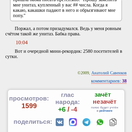
мне унитаз, купленный у вас ## числа. Когда я
какаю, какашки падают в него и обрызгивают мне
попу."
Поржал, а потом призадумался. Ведь у меня ровным
счётом такой же унитаз. Бабка права.
10:04
Вот и очередной мини-рекордик: 2580 посетителей в
сутки.
©2009,
Анатолий Савенков
комментариев:
38
зачёт
глас
просмотров:
незачёт
народа:
1599
+6
/
-4
голос будет учтён
в
рейтинге
поделиться: