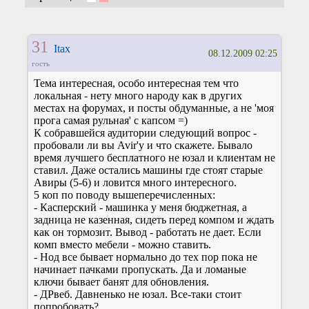
31
Itax
08.12.2009 02:25
гость
Тема интересная, особо интересная тем что
локальная - нету много народу как в других
местах на форумах, и посты обдуманные, а не 'моя
прога самая рульная' с капсом =)
К собравшейся аудитории следующий вопрос -
пробовали ли вы Avir'у и что скажете. Бывало
время лучшего бесплатного не юзал и клиентам не
ставил. Даже остались машины где стоят старые
Авиры (5-6) и ловится много интересного.
5 коп по поводу вышеперечисленных:
- Касперский - машинка у меня бюджетная, а
задница не казенная, сидеть перед компом и ждать
как он тормозит. Вывод - работать не дает. Если
комп вместо мебели - можно ставить.
- Нод все бывает нормально до тех пор пока не
начинает пачками пропускать. Да и ломаные
ключи бывает банят для обновления.
- ДРвеб. Давненько не юзал. Все-таки стоит
попробовать?