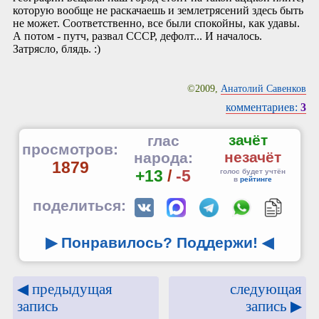
которую вообще не раскачаешь и землетрясений здесь быть
не может. Соответственно, все были спокойны, как удавы.
А потом - путч, развал СССР, дефолт... И началось.
Затрясло, блядь. :)
©2009,
Анатолий Савенков
комментариев:
3
зачёт
глас
просмотров:
незачёт
народа:
1879
+13
/
-5
голос будет учтён
в
рейтинге
поделиться:
▶ Понравилось? Поддержи!
◀
◀ предыдущая
следующая
запись
запись ▶