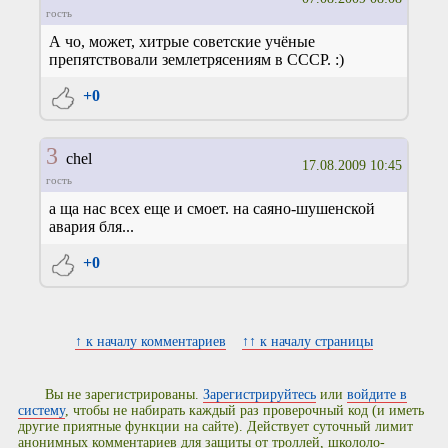
гость
А чо, может, хитрые советские учёные
препятствовали землетрясениям в СССР. :)
+0
3
chel
17.08.2009 10:45
гость
а ща нас всех еще и смоет. на саяно-шушенской
авария бля...
+0
↑ к началу комментариев
↑↑ к началу страницы
Вы не зарегистрированы.
Зарегистрируйтесь
или
войдите в
систему
, чтобы не набирать каждый раз проверочный код (и иметь
другие приятные функции на сайте). Действует суточный лимит
анонимных комментариев для защиты от троллей, школоло-