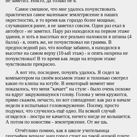
не заметил. Никто, да только не я.
Самое смешное, что мне удалось почувствовать
практически самое маленькое землетрясение в наших
окрестностях, в то время как гораздо более мощные,
случавшиеся ранее, я не заметил совсем. Один раз ехал в
автобусе - не заметил. Пару раз находился на первом этаже
здания, и хоть в высотках все реально наложили в штаны (4
балла) - я, опять же, не почувствовал ни грамма. В
предпоследний раз, что вообще забавно, я находился в
высотке на самом верху (10-ый этаж) - и опять нихрена не
почувствовал! В то время как люди на втором этаже
чувствовали прекрасно.
А вот это, последнее, почуять удалось. Я сидел за
компьютером на своём восьмом этаже и тихонько смотрел
какие-то клипы на ютубе. В некоторый момент мне
показалось, что меня "качает" на стуле - было очень похоже
на вдруг закружившуюся голову. Голова у меня кружится,
прямо скажем, нечасто, но вот совпадение: как раз в начале
недели я испытывал головокружение. Посему, просто
подумал, что случилось ещё одно. На всякий случай
огляделся - люстра не качается, ничего нигде не колышется.
А потом по новостям - землетрясение. От же шь.
Отчётливо помню, как в школе учительница
географии вещала: наш город стоит на такой аццкой плите,