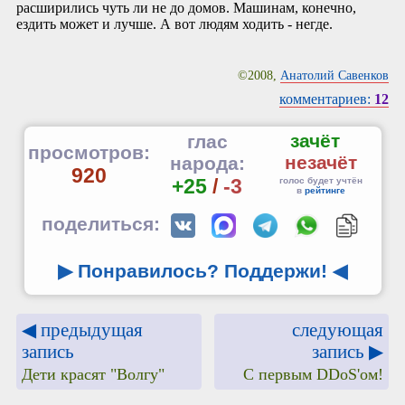
расширились чуть ли не до домов. Машинам, конечно,
ездить может и лучше. А вот людям ходить - негде.
©2008,
Анатолий Савенков
комментариев:
12
зачёт
глас
просмотров:
незачёт
народа:
920
+25
/
-3
голос будет учтён
в
рейтинге
поделиться:
▶ Понравилось? Поддержи!
◀
◀ предыдущая
следующая
запись
запись ▶
Дети красят "Волгу"
С первым DDoS'ом!