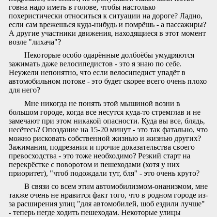
говна надо иметь в голове, чтобы настолько
похеристически относиться к ситуации на дороге? Ладно,
если сам врежешься куда-нибудь и помрёшь - а пассажиры?
А другие участники движения, находящиеся в этот момент
возле "лихача"?
Некоторые особо одарённые долбоёбы умудряются
зажимать даже велосипедистов - это я знаю по себе.
Неужели непонятно, что если велосипедист упадёт в
автомобильном потоке - это будет скорее всего очень плохо
для него?
Мне никогда не понять этой мышиной возни в
большом городе, когда все несутся куда-то стремглав и не
замечают при этом никакой опасности. Куда вы все, блядь,
несётесь? Опоздание на 15-20 минут - это так фатально, что
можно рисковать собственной жизнью и жизнью других?
Зажимания, подрезания и прочие доказательства своего
превосходства - это тоже необходимо? Резкий старт на
перекрёстке с поворотом и пешеходами (хотя у них
приоритет), "чтоб подождали тут, бля" - это очень круто?
В связи со всем этим автомобилизмом-онанизмом, мне
также очень не нравится факт того, что в родном городе из-
за расширения улиц "для автомобилей, шоб ездили лучше"
- теперь негде ходить пешеходам. Некоторые улицы