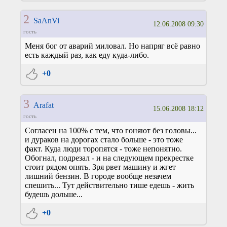
2
SaAnVi
12.06.2008 09:30
гость
Меня бог от аварий миловал. Но напряг всё равно
есть каждый раз, как еду куда-либо.
+0
3
Arafat
15.06.2008 18:12
гость
Согласен на 100% с тем, что гоняют без головы...
и дураков на дорогах стало больше - это тоже
факт. Куда люди торопятся - тоже непонятно.
Обогнал, подрезал - и на следующем прекрестке
стоит рядом опять. Зря рвет машину и жгет
лишний бензин. В городе вообще незачем
спешить... Тут действительно тише едешь - жить
будешь дольше...
+0