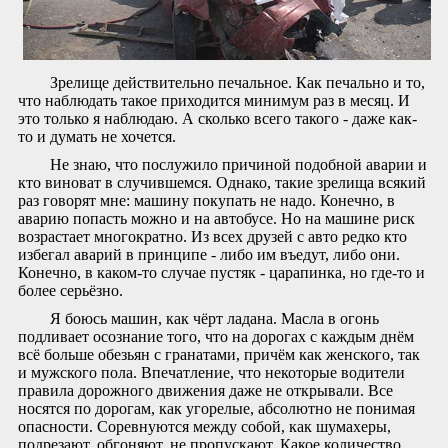
Зрелище действительно печальное. Как печально и то,
что наблюдать такое приходится минимум раз в месяц. И
это только я наблюдаю. А сколько всего такого - даже как-
то и думать не хочется.
Не знаю, что послужило причиной подобной аварии и
кто виноват в случившемся. Однако, такие зрелища всякий
раз говорят мне: машину покупать не надо. Конечно, в
аварию попасть можно и на автобусе. Но на машине риск
возрастает многократно. Из всех друзей с авто редко кто
избегал аварий в принципе - либо им въедут, либо они.
Конечно, в каком-то случае пустяк - царапинка, но где-то и
более серьёзно.
Я боюсь машин, как чёрт ладана. Масла в огонь
подливает осознание того, что на дорогах с каждым днём
всё больше обезьян с гранатами, причём как женского, так
и мужского пола. Впечатление, что некоторые водители
правила дорожного движения даже не открывали. Все
носятся по дорогам, как угорелые, абсолютно не понимая
опасности. Соревнуются между собой, как шумахеры,
подрезают, обгоняют, не пропускают. Какое количество