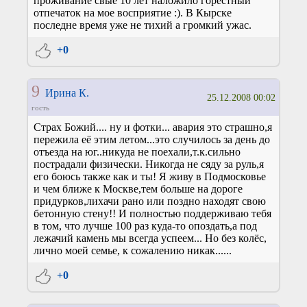
проживание свые 10 лет наложило горестный
отпечаток на мое восприятие :). В Кырске
последне время уже не тихий а громкий ужас.
+0
9
Ирина К.
25.12.2008 00:02
гость
Страх Божий.... ну и фотки... авария это страшно,я
пережила её этим летом...это случилось за день до
отъезда на юг..никуда не поехали,т.к.сильно
пострадали физически. Никогда не сяду за руль,я
его боюсь также как и ты! Я живу в Подмосковье
и чем ближе к Москве,тем больше на дороге
придурков,лихачи рано или поздно находят свою
бетонную стену!! И полностью поддерживаю тебя
в том, что лучше 100 раз куда-то опоздать,а под
лежачий камень мы всегда успеем... Но без колёс,
лично моей семье, к сожалению никак......
+0