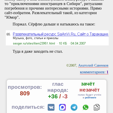
то "приключениями иностранцев в Сибири", ритуалами
погребения и прочими интересными историями. Прямо
сайт-побратим. Развлекательный такой, из категории
"Юмор".
Поржал. Сёрфлю дальше и натыкаюсь на такое:
Туда я даже заходить не стал.
©2007,
Анатолий Савенков
комментариев:
1
зачёт
глас
просмотров:
незачёт
народа:
809
+36
/
-3
голос будет учтён
в
рейтинге
поделиться: