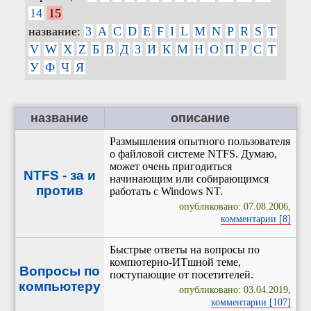
14
15
название:
3
A
C
D
E
F
I
L
M
N
P
R
S
T
V
W
X
Z
Б
В
Д
З
И
К
М
Н
О
П
Р
С
Т
У
Ф
Ч
Я
название
описание
Размышления опытного пользователя
о файловой системе NTFS. Думаю,
может очень пригодиться
NTFS - за и
начинающим или собирающимся
против
работать с Windows NT.
опубликовано: 07.08.2006,
комментарии [8]
Быстрые ответы на вопросы по
компютерно-ИТшной теме,
Вопросы по
поступающие от посетителей.
компьютеру
опубликовано: 03.04.2019,
комментарии [107]