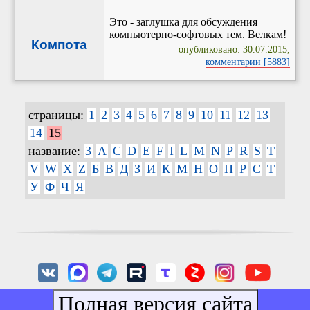
Это - заглушка для обсуждения
компьютерно-софтовых тем. Велкам!
Компота
опубликовано: 30.07.2015,
комментарии [5883]
страницы:
1
2
3
4
5
6
7
8
9
10
11
12
13
14
15
название:
3
A
C
D
E
F
I
L
M
N
P
R
S
T
V
W
X
Z
Б
В
Д
З
И
К
М
Н
О
П
Р
С
Т
У
Ф
Ч
Я