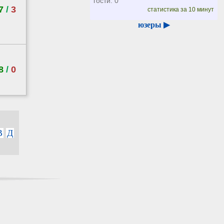
гости: 0
7
/
3
статистика за 10 минут
юзеры ▶
8
/
0
В
Д