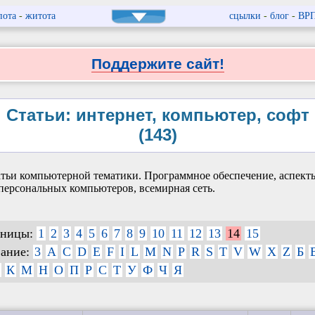
пота
-
житота
сцылки
-
блог
-
ВР
Поддержите сайт!
Статьи: интернет, компьютер, софт
(143)
тьи компьютерной тематики. Программное обеспечение, аспект
персональных компьютеров, всемирная сеть.
аницы:
1
2
3
4
5
6
7
8
9
10
11
12
13
14
15
вание:
3
A
C
D
E
F
I
L
M
N
P
R
S
T
V
W
X
Z
Б
К
М
Н
О
П
Р
С
Т
У
Ф
Ч
Я