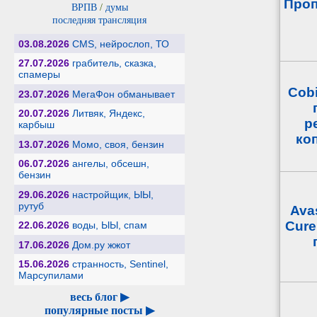
Проп
ВРПВ
/
думы
последняя трансляция
03.08.2026
CMS, нейрослоп, ТО
27.07.2026
грабитель, сказка,
спамеры
Cob
23.07.2026
МегаФон обманывает
20.07.2026
Литвяк, Яндекс,
р
карбыш
ко
13.07.2026
Момо, своя, бензин
06.07.2026
ангелы, обсешн,
бензин
29.06.2026
настройщик, ЫЫ,
рутуб
Ava
Cure
22.06.2026
воды, ЫЫ, спам
17.06.2026
Дом.ру жжот
15.06.2026
странность, Sentinel,
Марсупилами
весь блог ▶
популярные посты ▶