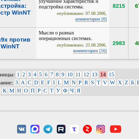
улучшение характеристик и
астройка:
8215
6
подстройка системы.
стр WinNT
опубликовано: 07.08.2006,
комментарии [0]
Мысли о разных
операционных системах.
9x против
2983
4
опубликовано: 25.08.2006,
WinNT
комментарии [16]
аницы:
1
2
3
4
5
6
7
8
9
10
11
12
13
14
15
вание:
3
A
C
D
E
F
I
L
M
N
P
R
S
T
V
W
X
Z
Б
К
М
Н
О
П
Р
С
Т
У
Ф
Ч
Я