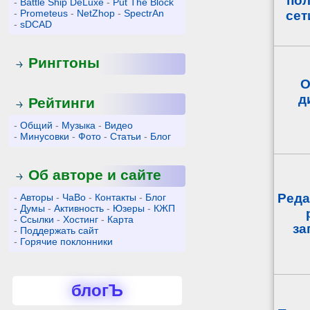
пол
-
Battle Ship DeLuxe
-
Put The Block
-
Prometeus
-
NetZhop
-
SpectrAn
сет
-
sDCAD
Рингтоны
О
д
Рейтинги
-
Общий
-
Музыка
-
Видео
-
Минусовки
-
Фото
-
Статьи
-
Блог
Об авторе и сайте
Реда
-
Авторы
-
ЧаВо
-
Контакты
-
Блог
-
Думы
-
Активность
-
Юзеры
-
КЖП
-
Ссылки
-
Хостинг
-
Карта
за
-
Поддержать сайт
-
Горячие поклонники
блогЪ