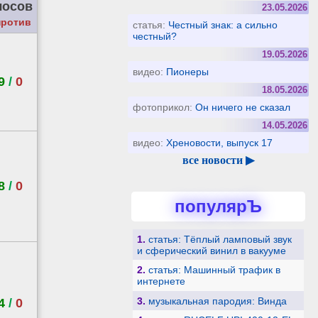
лосов
23.05.2026
против
статья:
Честный знак: а сильно
честный?
19.05.2026
видео:
Пионеры
9
/
0
18.05.2026
фотоприкол:
Он ничего не сказал
14.05.2026
видео:
Хреновости, выпуск 17
все новости ▶
8
/
0
популярЪ
1.
статья: Тёплый ламповый звук
и сферический винил в вакууме
2.
статья: Машинный трафик в
интернете
3.
музыкальная пародия: Винда
4
/
0