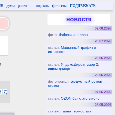
ПВ
-
думы
-
рецензии
-
поржать
-
фотосеты
-
ПОДДЕРЖАТЬ
новостя
02.08.2026
фото:
бабочка аполлон
28.07.2026
статья:
Машинный трафик в
интернете
28.06.2026
ы
статья:
Яндекс.Директ умер 2:
ищем днище
20.06.2026
фотоприкол:
Бюджетный ремонт
стекла
В
Д
07.06.2026
статья:
OZON банк: это вкусно
28.05.2026
статья:
Тайна термостата