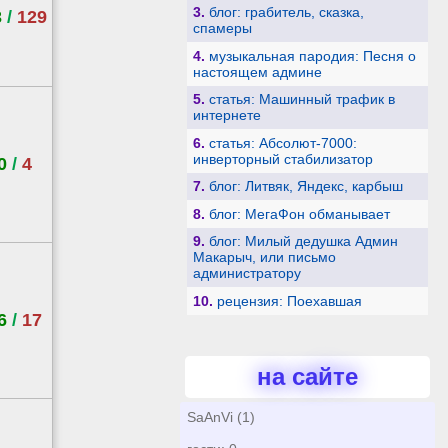
3.
блог: грабитель, сказка,
3
/
129
спамеры
4.
музыкальная пародия: Песня о
настоящем админе
5.
статья: Машинный трафик в
интернете
6.
статья: Абсолют-7000:
инверторный стабилизатор
0
/
4
7.
блог: Литвяк, Яндекс, карбыш
8.
блог: МегаФон обманывает
9.
блог: Милый дедушка Админ
Макарыч, или письмо
администратору
10.
рецензия: Поехавшая
6
/
17
на сайте
SaAnVi (1)