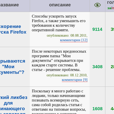
го
название
описание
за
/
Способы ускорить запуск
Firefox, а также уменьшить его
требования к количеству
скорение
9114
3
оперативной памяти.
ска Firefox
опубликовано: 08.08.2011,
комментарии [12]
После некоторых вредоносных
программ папка "Мои
крываются
документы" открывается при
каждом старте системы. В
"Мои
3408
2
статье - решение проблемы.
кументы"?
опубликовано: 08.12.2010,
комментарии [9]
Поскольку я много работаю с
людьми, только начинающими
ткий ликбез
познавать всемирную сеть,
для
сама собой родилась статья с
чинающего
1608
4
ответами на типовые вопросы,
возникающие у новичков.