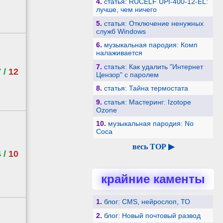
4.
статья: RUCELF UPI-400-12-EL:
лучше, чем ничего
5.
статья: Отключение ненужных
служб Windows
6.
музыкальная пародия: Комп
налаживается
7.
статья: Как удалить "Интернет
7
/
12
Цензор" с паролем
8.
статья: Тайна термостата
9.
статья: Мастеринг: Izotope
Ozone
10.
музыкальная пародия: No
Coca
весь TOP ▶
4
/
10
крайние каменты
1.
блог: CMS, нейрослоп, ТО
2.
блог: Новый почтовый развод