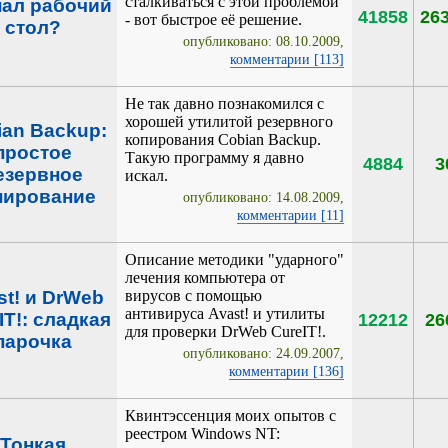
сталкиваться с этой проблемой
ал рабочий
41858
26
- вот быстрое её решение.
стол?
опубликовано: 08.10.2009,
комментарии [113]
Не так давно познакомился с
хорошей утилитой резервного
ian Backup:
копирования Cobian Backup.
простое
Такую программу я давно
4884
3
езервное
искал.
пирование
опубликовано: 14.08.2009,
комментарии [11]
Описание методики "ударного"
лечения компьютера от
st! и DrWeb
вирусов с помощью
антивируса Avast! и утилиты
IT!: сладкая
12212
26
для проверки DrWeb CureIT!.
парочка
опубликовано: 24.09.2007,
комментарии [136]
Квинтэссенция моих опытов с
реестром Windows NT:
Тонкая