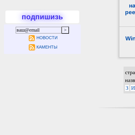
н
рее
подпишизь
Win
НОВОСТИ
КАМЕНТЫ
стр
наз
З
И