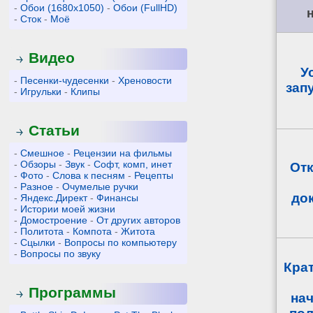
-
Обои (1680x1050)
-
Обои (FullHD)
-
Сток
-
Моё
Видео
У
-
Песенки-чудесенки
-
Хреновости
запу
-
Игрульки
-
Клипы
Статьи
-
Смешное
-
Рецензии на фильмы
-
Обзоры
-
Звук
-
Софт, комп, инет
От
-
Фото
-
Слова к песням
-
Рецепты
-
Разное
-
Очумелые ручки
до
-
Яндекс.Директ
-
Финансы
-
Истории моей жизни
-
Домостроение
-
От других авторов
-
Политота
-
Компота
-
Житота
-
Сцылки
-
Вопросы по компьютеру
-
Вопросы по звуку
Кра
Программы
на