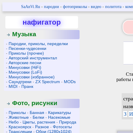
SaAnVi.Ru
-
пародии
-
фотоприколы
-
видео
-
политота
-
ком
нафигатор
Музыка
-
Пародии, приколы, переделки
-
Песенки-чудесенки
-
Приколы (прочее)
-
Авторский инструментал
-
Авторские песни
-
Минусовки (HiFi)
-
Минусовки (LoFi)
Ста
-
Минусовки (избранное)
работы 
-
Саундтреки
-
ZX Spectrum
-
MODs
-
MIDI
-
Пранк
стр
Фото, рисунки
наз
-
Приколы
-
Банная
-
Карикатуры
З
И
-
Животные
-
Белки
-
Насекомые
-
Небо
-
Цветы, растения
-
Природа
-
Красноярск
-
Разное
-
Фотосеты
-
Трансляции
-
Обои (1280x1024)