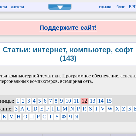
пота
-
житота
сцылки
-
блог
-
ВР
Поддержите сайт!
Статьи: интернет, компьютер, софт
(143)
тьи компьютерной тематики. Программное обеспечение, аспект
персональных компьютеров, всемирная сеть.
аницы:
1
2
3
4
5
6
7
8
9
10
11
12
13
14
15
вание:
3
A
C
D
E
F
I
L
M
N
P
R
S
T
V
W
X
Z
Б
К
М
Н
О
П
Р
С
Т
У
Ф
Ч
Я