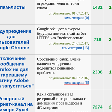
ограждают меня от тонн
пам-листы
1431
1
спама.
опубликовано: 01.07.2017,
комментарии [0]
Google обещает в скором
дупреждение
будущем помечать сайты без
для
HTTPS как "небезопасные".
718
2
льзователей
опубликовано: 24.01.2017,
ogle Chrome
комментарии [13]
тключение
Собственно, сабж. Очень
сообщения
надоело мне, решил
поделиться решением
irefox не дал
2338
1
проблемы.
старевшему
опубликовано: 04.07.2016,
агину Adobe
комментарии [8]
h запуститься"
Как я организовывал
Резервный
резервный интернет-канал с
домашним провайдером и
рнет-канал на
7274
2
4G-модемом.
имере Zyxel