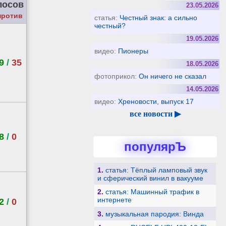
лосов
23.05.2026
против
статья:
Честный знак: а сильно
честный?
19.05.2026
видео:
Пионеры
9
/
35
18.05.2026
фотоприкол:
Он ничего не сказал
14.05.2026
видео:
Хреновости, выпуск 17
все новости ▶
8
/
0
популярЪ
1.
статья: Тёплый ламповый звук
и сферический винил в вакууме
2.
статья: Машинный трафик в
интернете
2
/
0
3.
музыкальная пародия: Винда