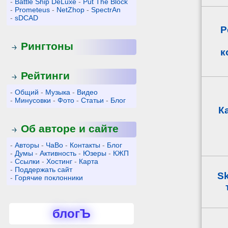
-
Battle Ship DeLuxe
-
Put The Block
-
Prometeus
-
NetZhop
-
SpectrAn
-
sDCAD
Р
Рингтоны
к
Рейтинги
-
Общий
-
Музыка
-
Видео
-
Минусовки
-
Фото
-
Статьи
-
Блог
К
Об авторе и сайте
-
Авторы
-
ЧаВо
-
Контакты
-
Блог
-
Думы
-
Активность
-
Юзеры
-
КЖП
-
Ссылки
-
Хостинг
-
Карта
-
Поддержать сайт
S
-
Горячие поклонники
блогЪ