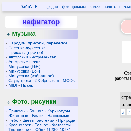
SaAnVi.Ru
-
пародии
-
фотоприколы
-
видео
-
политота
-
ком
нафигатор
Музыка
-
Пародии, приколы, переделки
-
Песенки-чудесенки
-
Приколы (прочее)
-
Авторский инструментал
-
Авторские песни
-
Минусовки (HiFi)
-
Минусовки (LoFi)
Ста
-
Минусовки (избранное)
работы 
-
Саундтреки
-
ZX Spectrum
-
MODs
-
MIDI
-
Пранк
стр
Фото, рисунки
наз
-
Приколы
-
Банная
-
Карикатуры
З
И
-
Животные
-
Белки
-
Насекомые
-
Небо
-
Цветы, растения
-
Природа
-
Красноярск
-
Разное
-
Фотосеты
-
Трансляции
-
Обои (1280x1024)