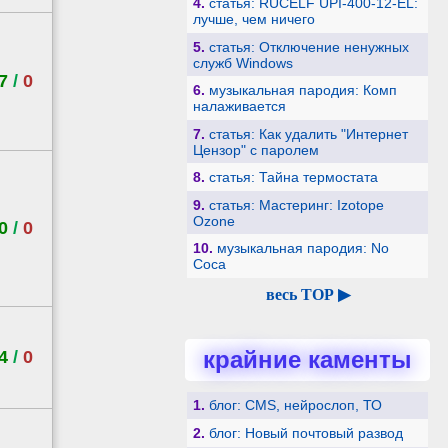
4.
статья: RUCELF UPI-400-12-EL:
лучше, чем ничего
5.
статья: Отключение ненужных
служб Windows
7
/
0
6.
музыкальная пародия: Комп
налаживается
7.
статья: Как удалить "Интернет
Цензор" с паролем
8.
статья: Тайна термостата
9.
статья: Мастеринг: Izotope
Ozone
0
/
0
10.
музыкальная пародия: No
Coca
весь TOP ▶
крайние каменты
4
/
0
1.
блог: CMS, нейрослоп, ТО
2.
блог: Новый почтовый развод