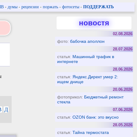
ПВ
-
думы
-
рецензии
-
поржать
-
фотосеты
-
ПОДДЕРЖАТЬ
новостя
02.08.2026
фото:
бабочка аполлон
28.07.2026
статья:
Машинный трафик в
интернете
28.06.2026
ы
статья:
Яндекс.Директ умер 2:
ищем днище
20.06.2026
фотоприкол:
Бюджетный ремонт
стекла
В
Д
07.06.2026
статья:
OZON банк: это вкусно
28.05.2026
статья:
Тайна термостата