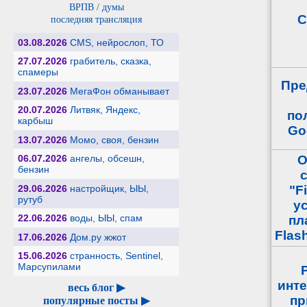
ВРПВ
/
думы
С
последняя трансляция
03.08.2026
CMS, нейрослоп, ТО
27.07.2026
грабитель, сказка,
спамеры
Пре
23.07.2026
МегаФон обманывает
20.07.2026
Литвяк, Яндекс,
по
карбыш
Go
13.07.2026
Момо, своя, бензин
О
06.07.2026
ангелы, обсешн,
бензин
29.06.2026
настройщик, ЫЫ,
"F
рутуб
у
22.06.2026
воды, ЫЫ, спам
пл
Flas
17.06.2026
Дом.ру жжот
15.06.2026
странность, Sentinel,
Марсупилами
инте
весь блог ▶
пр
популярные посты ▶