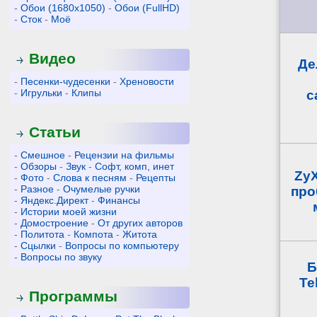
-
Обои (1680x1050)
-
Обои (FullHD)
-
Сток
-
Моё
Видео
Де
-
Песенки-чудесенки
-
Хреновости
-
Игрульки
-
Клипы
с
Статьи
-
Смешное
-
Рецензии на фильмы
-
Обзоры
-
Звук
-
Софт, комп, инет
ZyX
-
Фото
-
Слова к песням
-
Рецепты
-
Разное
-
Очумелые ручки
про
-
Яндекс.Директ
-
Финансы
-
Истории моей жизни
-
Домостроение
-
От других авторов
-
Политота
-
Компота
-
Житота
-
Сцылки
-
Вопросы по компьютеру
-
Вопросы по звуку
Б
Te
Программы