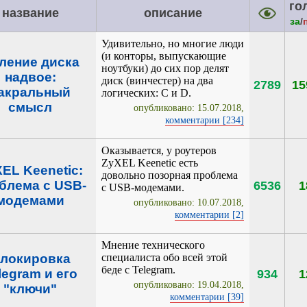
го
название
описание
за
/
Удивительно, но многие люди
(и конторы, выпускающие
ление диска
ноутбуки) до сих пор делят
надвое:
диск (винчестер) на два
2789
15
акральный
логических: C и D.
смысл
опубликовано: 15.07.2018,
комментарии [234]
Оказывается, у роутеров
ZyXEL Keenetic есть
EL Keenetic:
довольно позорная проблема
блема с USB-
6536
1
с USB-модемами.
модемами
опубликовано: 10.07.2018,
комментарии [2]
Мнение технического
локировка
специалиста обо всей этой
беде с Telegram.
legram и его
934
1
опубликовано: 19.04.2018,
"ключи"
комментарии [39]