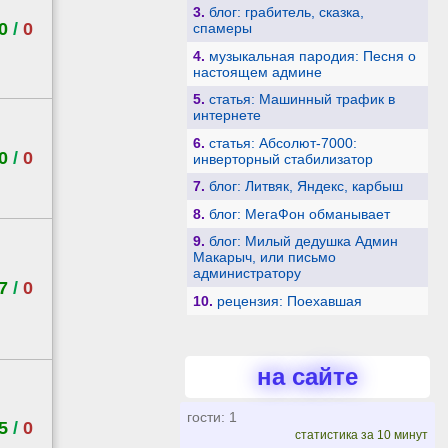
3.
блог: грабитель, сказка,
0
/
0
спамеры
4.
музыкальная пародия: Песня о
настоящем админе
5.
статья: Машинный трафик в
интернете
6.
статья: Абсолют-7000:
0
/
0
инверторный стабилизатор
7.
блог: Литвяк, Яндекс, карбыш
8.
блог: МегаФон обманывает
9.
блог: Милый дедушка Админ
Макарыч, или письмо
администратору
7
/
0
10.
рецензия: Поехавшая
на сайте
гости: 1
5
/
0
статистика за 10 минут