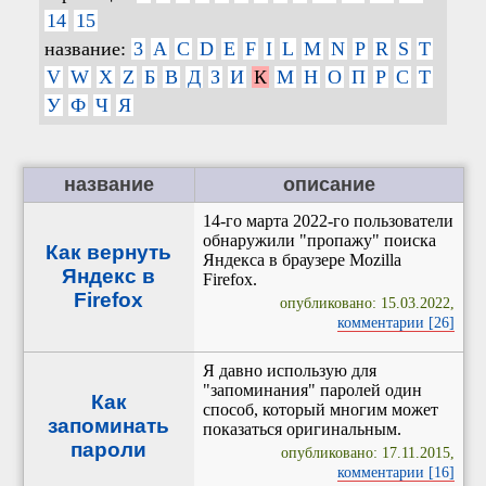
14
15
название:
3
A
C
D
E
F
I
L
M
N
P
R
S
T
V
W
X
Z
Б
В
Д
З
И
К
М
Н
О
П
Р
С
Т
У
Ф
Ч
Я
название
описание
14-го марта 2022-го пользователи
обнаружили "пропажу" поиска
Как вернуть
Яндекса в браузере Mozilla
Яндекс в
Firefox.
Firefox
опубликовано: 15.03.2022,
комментарии [26]
Я давно использую для
"запоминания" паролей один
Как
способ, который многим может
запоминать
показаться оригинальным.
пароли
опубликовано: 17.11.2015,
комментарии [16]