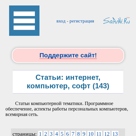
вход
-
регистрация
Поддержите сайт!
Статьи: интернет,
компьютер, софт (143)
Статьи компьютерной тематики. Программное
обеспечение, аспекты работы персональных компьютеров,
всемирная сеть.
страницы:
1
2
3
4
5
6
7
8
9
10
11
12
13