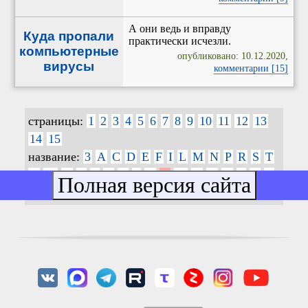
А они ведь и вправду
Куда пропали
практически исчезли.
компьютерные
опубликовано: 10.12.2020,
вирусы
комментарии [15]
страницы:
1
2
3
4
5
6
7
8
9
10
11
12
13
14
15
название:
3
A
C
D
E
F
I
L
M
N
P
R
S
T
V
W
X
Z
Б
В
Д
З
И
К
М
Н
О
П
Р
С
Т
У
Ф
Ч
Я