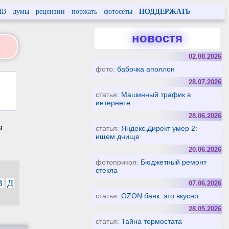
ПВ
-
думы
-
рецензии
-
поржать
-
фотосеты
-
ПОДДЕРЖАТЬ
новостя
02.08.2026
фото:
бабочка аполлон
28.07.2026
статья:
Машинный трафик в
интернете
28.06.2026
ы
статья:
Яндекс.Директ умер 2:
ищем днище
20.06.2026
фотоприкол:
Бюджетный ремонт
стекла
В
Д
07.06.2026
статья:
OZON банк: это вкусно
28.05.2026
статья:
Тайна термостата