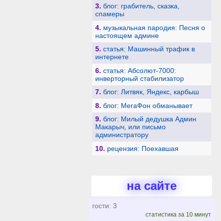
3.
блог: грабитель, сказка,
спамеры
4.
музыкальная пародия: Песня о
настоящем админе
5.
статья: Машинный трафик в
интернете
6.
статья: Абсолют-7000:
инверторный стабилизатор
7.
блог: Литвяк, Яндекс, карбыш
8.
блог: МегаФон обманывает
9.
блог: Милый дедушка Админ
Макарыч, или письмо
администратору
10.
рецензия: Поехавшая
на сайте
гости: 3
статистика за 10 минут