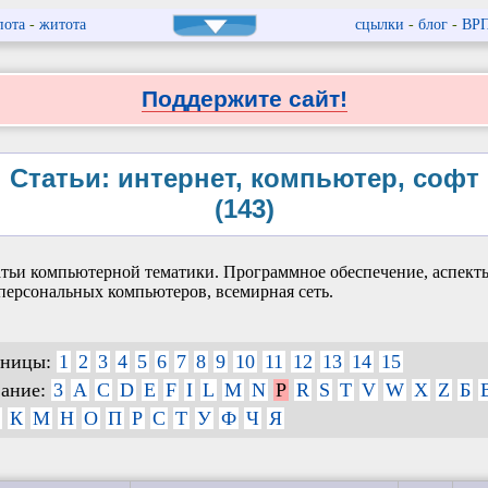
пота
-
житота
сцылки
-
блог
-
ВР
Поддержите сайт!
Статьи: интернет, компьютер, софт
(143)
тьи компьютерной тематики. Программное обеспечение, аспект
персональных компьютеров, всемирная сеть.
аницы:
1
2
3
4
5
6
7
8
9
10
11
12
13
14
15
вание:
3
A
C
D
E
F
I
L
M
N
P
R
S
T
V
W
X
Z
Б
К
М
Н
О
П
Р
С
Т
У
Ф
Ч
Я