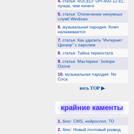
4.
статья: RUCELF UPI-400-12-EL:
лучше, чем ничего
5.
статья: Отключение ненужных
служб Windows
6.
музыкальная пародия: Комп
налаживается
7.
статья: Как удалить "Интернет
Цензор" с паролем
8.
статья: Тайна термостата
9.
статья: Мастеринг: Izotope
Ozone
10.
музыкальная пародия: No
Coca
весь TOP ▶
крайние каменты
1.
блог: CMS, нейрослоп, ТО
2.
блог: Новый почтовый развод