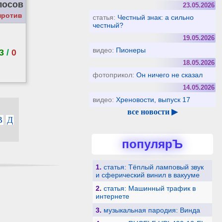
лосов
23.05.2026
против
статья:
Честный знак: а сильно
честный?
19.05.2026
видео:
Пионеры
3
/
0
18.05.2026
фотоприкол:
Он ничего не сказал
14.05.2026
видео:
Хреновости, выпуск 17
все новости ▶
В
Д
популярЪ
1.
статья: Тёплый ламповый звук
и сферический винил в вакууме
2.
статья: Машинный трафик в
интернете
3.
музыкальная пародия: Винда