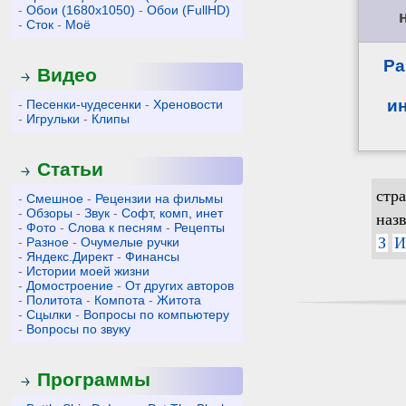
-
Обои (1680x1050)
-
Обои (FullHD)
-
Сток
-
Моё
Pa
Видео
и
-
Песенки-чудесенки
-
Хреновости
-
Игрульки
-
Клипы
Статьи
стр
-
Смешное
-
Рецензии на фильмы
-
Обзоры
-
Звук
-
Софт, комп, инет
наз
-
Фото
-
Слова к песням
-
Рецепты
З
И
-
Разное
-
Очумелые ручки
-
Яндекс.Директ
-
Финансы
-
Истории моей жизни
-
Домостроение
-
От других авторов
-
Политота
-
Компота
-
Житота
-
Сцылки
-
Вопросы по компьютеру
-
Вопросы по звуку
Программы