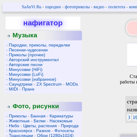
SaAnVi.Ru
-
пародии
-
фотоприколы
-
видео
-
политота
-
ком
нафигатор
Музыка
-
Пародии, приколы, переделки
-
Песенки-чудесенки
-
Приколы (прочее)
-
Авторский инструментал
-
Авторские песни
-
Минусовки (HiFi)
-
Минусовки (LoFi)
Ста
-
Минусовки (избранное)
работы 
-
Саундтреки
-
ZX Spectrum
-
MODs
-
MIDI
-
Пранк
стр
Фото, рисунки
наз
-
Приколы
-
Банная
-
Карикатуры
З
И
-
Животные
-
Белки
-
Насекомые
-
Небо
-
Цветы, растения
-
Природа
-
Красноярск
-
Разное
-
Фотосеты
-
Трансляции
-
Обои (1280x1024)