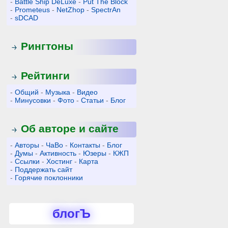
-
Battle Ship DeLuxe
-
Put The Block
-
Prometeus
-
NetZhop
-
SpectrAn
-
sDCAD
Рингтоны
Рейтинги
-
Общий
-
Музыка
-
Видео
-
Минусовки
-
Фото
-
Статьи
-
Блог
Об авторе и сайте
-
Авторы
-
ЧаВо
-
Контакты
-
Блог
-
Думы
-
Активность
-
Юзеры
-
КЖП
-
Ссылки
-
Хостинг
-
Карта
-
Поддержать сайт
-
Горячие поклонники
блогЪ