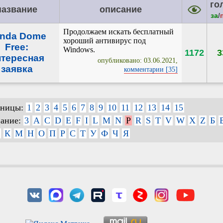
го
название
описание
за
/
Продолжаем искать бесплатный
nda Dome
хороший антивирус под
Free:
Windows.
1172
3
нтересная
опубликовано: 03.06.2021,
заявка
комментарии [35]
аницы:
1
2
3
4
5
6
7
8
9
10
11
12
13
14
15
вание:
3
A
C
D
E
F
I
L
M
N
P
R
S
T
V
W
X
Z
Б
К
М
Н
О
П
Р
С
Т
У
Ф
Ч
Я