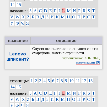
14
15
название:
3
A
C
D
E
F
I
L
M
N
P
R
S
T
V
W
X
Z
Б
В
Д
З
И
К
М
Н
О
П
Р
С
Т
У
Ф
Ч
Я
название
описание
Спустя шесть лет использования своего
смартфона, заметил странности.
Lenovo
опубликовано: 09.07.2020,
шпионит?
комментарии [9]
страницы:
1
2
3
4
5
6
7
8
9
10
11
12
13
14
15
название:
3
A
C
D
E
F
I
L
M
N
P
R
S
T
V
W
X
Z
Б
В
Д
З
И
К
М
Н
О
П
Р
С
Т
У
Ф
Ч
Я