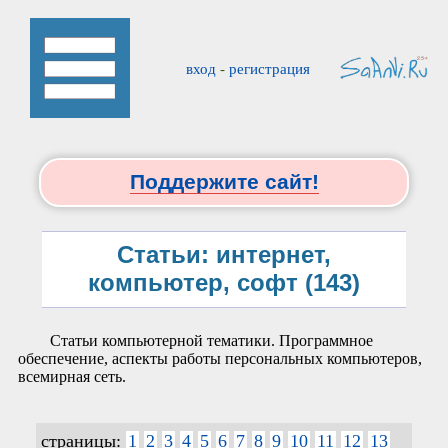
вход
-
регистрация
Поддержите сайт!
Статьи: интернет,
компьютер, софт (143)
Статьи компьютерной тематики. Программное
обеспечение, аспекты работы персональных компьютеров,
всемирная сеть.
страницы:
1
2
3
4
5
6
7
8
9
10
11
12
13