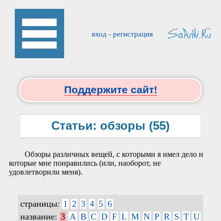
вход
-
регистрация
Поддержите сайт!
Статьи: обзоры (55)
Обзоры различных вещей, с которыми я имел дело и
которые мне понравились (или, наоборот, не
удовлетворили меня).
страницы:
1
2
3
4
5
6
название:
3
A
B
C
D
F
L
M
N
P
R
S
T
U