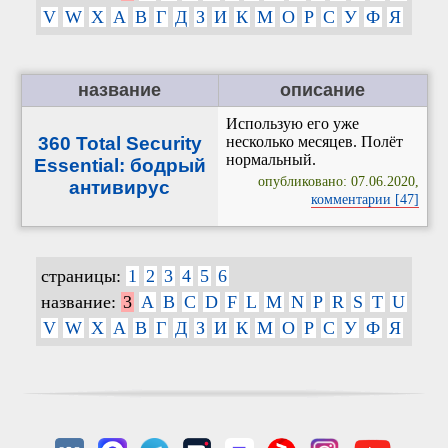
V
W
X
А
В
Г
Д
З
И
К
М
О
Р
С
У
Ф
Я
название
описание
Использую его уже
360 Total Security
несколько месяцев. Полёт
нормальный.
Essential: бодрый
опубликовано: 07.06.2020,
антивирус
комментарии [47]
страницы:
1
2
3
4
5
6
название:
3
A
B
C
D
F
L
M
N
P
R
S
T
U
V
W
X
А
В
Г
Д
З
И
К
М
О
Р
С
У
Ф
Я