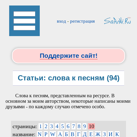
вход
-
регистрация
Поддержите сайт!
Статьи: слова к песням (94)
Слова к песням, представленным на ресурсе. В
основном за моим авторством, некоторые написаны моими
друзьями - по каждому случаю отмечено особо.
страницы:
1
2
3
4
5
6
7
8
9
10
название:
N
P
W
А
Б
В
Г
Д
Е
Ж
З
И
К