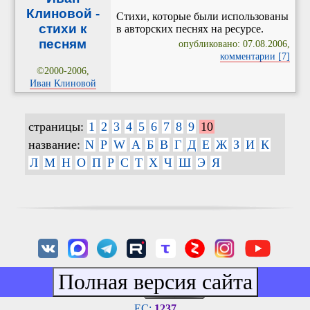
Клиновой -
Стихи, которые были использованы
стихи к
в авторских песнях на ресурсе.
песням
опубликовано: 07.08.2006,
комментарии [7]
©2000-2006,
Иван Клиновой
страницы:
1
2
3
4
5
6
7
8
9
10
название:
N
P
W
А
Б
В
Г
Д
Е
Ж
З
И
К
Л
М
Н
О
П
Р
С
Т
Х
Ч
Ш
Э
Я
EC:
1237