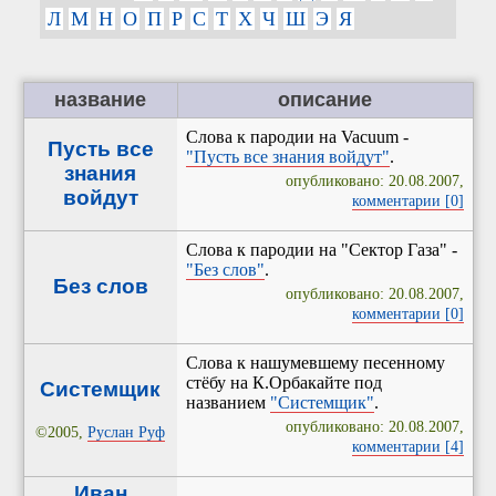
Л
М
Н
О
П
Р
С
Т
Х
Ч
Ш
Э
Я
название
описание
Слова к пародии на Vacuum -
Пусть все
"Пусть все знания войдут"
.
знания
опубликовано: 20.08.2007,
войдут
комментарии [0]
Слова к пародии на "Сектор Газа" -
"Без слов"
.
Без слов
опубликовано: 20.08.2007,
комментарии [0]
Слова к нашумевшему песенному
стёбу на К.Орбакайте под
Системщик
названием
"Системщик"
.
опубликовано: 20.08.2007,
©2005,
Руслан Руф
комментарии [4]
Иван