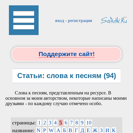
вход
-
регистрация
Поддержите сайт!
Статьи: слова к песням (94)
Слова к песням, представленным на ресурсе. В
основном за моим авторством, некоторые написаны моими
друзьями - по каждому случаю отмечено особо.
страницы:
1
2
3
4
5
6
7
8
9
10
название:
N
P
W
А
Б
В
Г
Д
Е
Ж
З
И
К