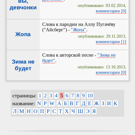
вы,
опубликовано: 03.02.2014,
девчонки
комментарии [0]
Слова к пародии на Аллу Пугачёву
("Айсберг") -
"Жопа"
.
Жопа
опубликовано: 29.11.2013,
комментарии [1]
Слова к авторской песне -
"Зима не
будет"
.
Зима не
опубликовано: 13.10.2013,
будет
комментарии [0]
страницы:
1
2
3
4
5
6
7
8
9
10
название:
N
P
W
А
Б
В
Г
Д
Е
Ж
З
И
К
Л
М
Н
О
П
Р
С
Т
Х
Ч
Ш
Э
Я