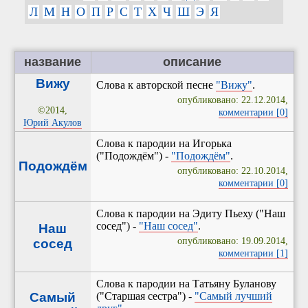
Л
М
Н
О
П
Р
С
Т
Х
Ч
Ш
Э
Я
название
описание
Вижу
Слова к авторской песне
"Вижу"
.
опубликовано: 22.12.2014,
©2014,
комментарии [0]
Юрий Акулов
Слова к пародии на Игорька
("Подождём") -
"Подождём"
.
Подождём
опубликовано: 22.10.2014,
комментарии [0]
Слова к пародии на Эдиту Пьеху ("Наш
сосед") -
"Наш сосед"
.
Наш
опубликовано: 19.09.2014,
сосед
комментарии [1]
Слова к пародии на Татьяну Буланову
Самый
("Старшая сестра") -
"Самый лучший