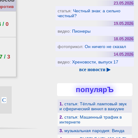
23.05.2026
против
статья:
Честный знак: а сильно
честный?
4
/
0
19.05.2026
видео:
Пионеры
18.05.2026
фотоприкол:
Он ничего не сказал
14.05.2026
7
/
3
видео:
Хреновости, выпуск 17
все новости ▶
популярЪ
С
1.
статья: Тёплый ламповый звук
и сферический винил в вакууме
2.
статья: Машинный трафик в
интернете
3.
музыкальная пародия: Винда