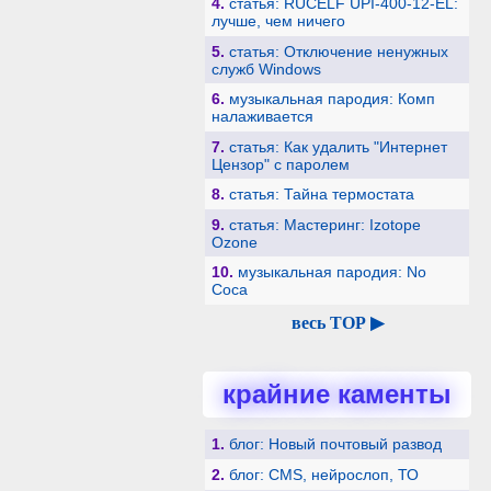
4.
статья: RUCELF UPI-400-12-EL:
лучше, чем ничего
5.
статья: Отключение ненужных
служб Windows
6.
музыкальная пародия: Комп
налаживается
7.
статья: Как удалить "Интернет
Цензор" с паролем
8.
статья: Тайна термостата
9.
статья: Мастеринг: Izotope
Ozone
10.
музыкальная пародия: No
Coca
весь TOP ▶
крайние каменты
1.
блог: Новый почтовый развод
2.
блог: CMS, нейрослоп, ТО