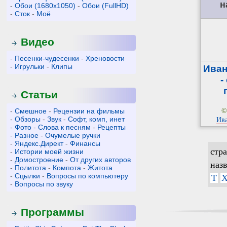
н
-
Обои (1680x1050)
-
Обои (FullHD)
-
Сток
-
Моё
Видео
-
Песенки-чудесенки
-
Хреновости
-
Игрульки
-
Клипы
Иван
-
Статьи
©
-
Смешное
-
Рецензии на фильмы
-
Обзоры
-
Звук
-
Софт, комп, инет
Ив
-
Фото
-
Слова к песням
-
Рецепты
-
Разное
-
Очумелые ручки
-
Яндекс.Директ
-
Финансы
стр
-
Истории моей жизни
-
Домостроение
-
От других авторов
наз
-
Политота
-
Компота
-
Житота
-
Сцылки
-
Вопросы по компьютеру
Т
-
Вопросы по звуку
Программы