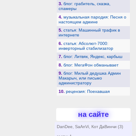
3.
блог: грабитель, сказка,
спамеры
4.
музыкальная пародия: Песня о
настоящем админе
5.
статья: Машинный трафик в
интернете
6.
статья: Абсолют-7000:
инверторный стабилизатор
7.
блог: Литвяк, Яндекс, карбыш
8.
блог: МегаФон обманывает
9.
блог: Милый дедушка Админ
Макарыч, или письмо
администратору
10.
рецензия: Поехавшая
на сайте
DanDee, SaAnVi, Кот ДаВинчи (3)