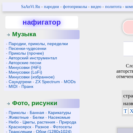
SaAnVi.Ru
-
пародии
-
фотоприколы
-
видео
-
политота
-
ком
нафигатор
Музыка
-
Пародии, приколы, переделки
-
Песенки-чудесенки
-
Приколы (прочее)
-
Авторский инструментал
-
Авторские песни
Сло
-
Минусовки (HiFi)
авторст
-
Минусовки (LoFi)
отмечен
-
Минусовки (избранное)
-
Саундтреки
-
ZX Spectrum
-
MODs
-
MIDI
-
Пранк
стр
Фото, рисунки
наз
Т
-
Приколы
-
Банная
-
Карикатуры
-
Животные
-
Белки
-
Насекомые
-
Небо
-
Цветы, растения
-
Природа
-
Красноярск
-
Разное
-
Фотосеты
-
Трансляции
-
Обои (1280x1024)