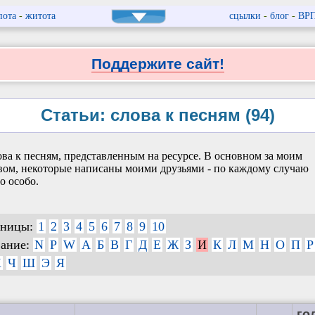
пота
-
житота
сцылки
-
блог
-
ВР
Поддержите сайт!
Статьи: слова к песням (94)
ва к песням, представленным на ресурсе. В основном за моим
вом, некоторые написаны моими друзьями - по каждому случаю
о особо.
аницы:
1
2
3
4
5
6
7
8
9
10
вание:
N
P
W
А
Б
В
Г
Д
Е
Ж
З
И
К
Л
М
Н
О
П
Р
Х
Ч
Ш
Э
Я
го