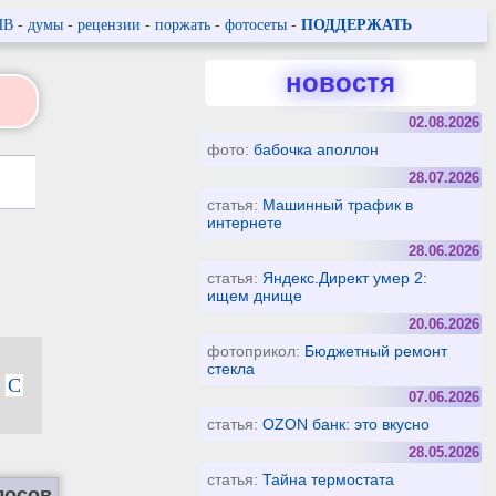
ПВ
-
думы
-
рецензии
-
поржать
-
фотосеты
-
ПОДДЕРЖАТЬ
новостя
02.08.2026
фото:
бабочка аполлон
28.07.2026
статья:
Машинный трафик в
интернете
28.06.2026
статья:
Яндекс.Директ умер 2:
ищем днище
20.06.2026
фотоприкол:
Бюджетный ремонт
стекла
С
07.06.2026
статья:
OZON банк: это вкусно
28.05.2026
статья:
Тайна термостата
лосов