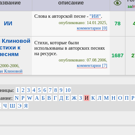
азвание
описание
за
/
Слова к авторской песне -
"ИИ"
.
ИИ
78
опубликовано: 14.01.2025,
комментарии [0]
 Клиновой
Стихи, которые были
 стихи к
использованы в авторских песнях
песням
на ресурсе.
1687
2
опубликовано: 07.08.2006,
комментарии [7]
2000-2006,
ан Клиновой
аницы:
1
2
3
4
5
6
7
8
9
10
вание:
N
P
W
А
Б
В
Г
Д
Е
Ж
З
И
К
Л
М
Н
О
П
Р
Х
Ч
Ш
Э
Я