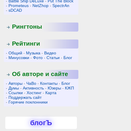
-
Battle Ship DeLuxe
-
Put The Block
-
Prometeus
-
NetZhop
-
SpectrAn
-
sDCAD
Рингтоны
Рейтинги
-
Общий
-
Музыка
-
Видео
-
Минусовки
-
Фото
-
Статьи
-
Блог
Об авторе и сайте
-
Авторы
-
ЧаВо
-
Контакты
-
Блог
-
Думы
-
Активность
-
Юзеры
-
КЖП
-
Ссылки
-
Хостинг
-
Карта
-
Поддержать сайт
-
Горячие поклонники
блогЪ