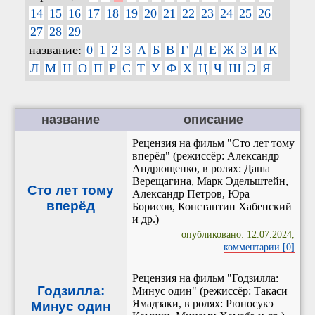
14
15
16
17
18
19
20
21
22
23
24
25
26
27
28
29
название:
0
1
2
3
А
Б
В
Г
Д
Е
Ж
З
И
К
Л
М
Н
О
П
Р
С
Т
У
Ф
Х
Ц
Ч
Ш
Э
Я
название
описание
Рецензия на фильм "Сто лет тому
вперёд" (режиссёр: Александр
Андрющенко, в ролях: Даша
Верещагина, Марк Эдельштейн,
Сто лет тому
Александр Петров, Юра
вперёд
Борисов, Константин Хабенский
и др.)
опубликовано: 12.07.2024,
комментарии [0]
Рецензия на фильм "Годзилла:
Годзилла:
Минус один" (режиссёр: Такаси
Ямадзаки, в ролях: Рюносукэ
Минус один