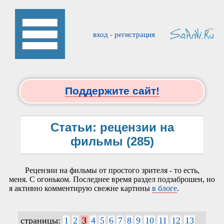
вход
-
регистрация
Поддержите сайт!
Статьи: рецензии на
фильмы (285)
Рецензии на фильмы от простого зрителя - то есть,
меня. С огоньком. Последнее время раздел подзаброшен, но
я активно комментирую свежие картины
в блоге
.
страницы:
1
2
3
4
5
6
7
8
9
10
11
12
13