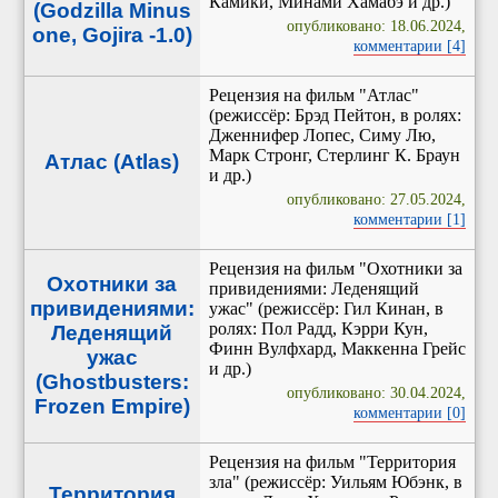
Камики, Минами Хамабэ и др.)
(Godzilla Minus
опубликовано: 18.06.2024,
one, Gojira -1.0)
комментарии [4]
Рецензия на фильм "Атлас"
(режиссёр: Брэд Пейтон, в ролях:
Дженнифер Лопес, Симу Лю,
Марк Стронг, Стерлинг К. Браун
Атлас (Atlas)
и др.)
опубликовано: 27.05.2024,
комментарии [1]
Рецензия на фильм "Охотники за
Охотники за
привидениями: Леденящий
привидениями:
ужас" (режиссёр: Гил Кинан, в
ролях: Пол Радд, Кэрри Кун,
Леденящий
Финн Вулфхард, Маккенна Грейс
ужас
и др.)
(Ghostbusters:
опубликовано: 30.04.2024,
Frozen Empire)
комментарии [0]
Рецензия на фильм "Территория
зла" (режиссёр: Уильям Юбэнк, в
Территория