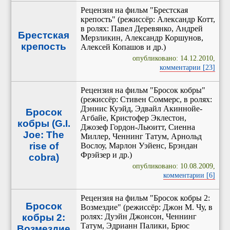
Рецензия на фильм "Брестская
крепость" (режиссёр: Александр Котт,
в ролях: Павел Деревянко, Андрей
Брестская
Мерзликин, Александр Коршунов,
крепость
Алексей Копашов и др.)
опубликовано: 14.12.2010,
комментарии [23]
Рецензия на фильм "Бросок кобры"
(режиссёр: Стивен Соммерс, в ролях:
Дэннис Куэйд, Эдвайл Акиннойе-
Бросок
Агбайе, Кристофер Эклестон,
кобры (G.I.
Джозеф Гордон-Льюитт, Сиенна
Joe: The
Миллер, Ченнинг Татум, Арнольд
rise of
Вослоу, Марлон Уэйенс, Брэндан
Фрэйзер и др.)
cobra)
опубликовано: 10.08.2009,
комментарии [6]
Рецензия на фильм "Бросок кобры 2:
Бросок
Возмездие" (режиссёр: Джон М. Чу, в
кобры 2:
ролях: Дуэйн Джонсон, Ченнинг
Татум, Эдрианн Палики, Брюс
Возмездие