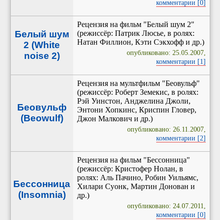
комментарии [0]
Рецензия на фильм "Белый шум 2"
Белый шум
(режиссёр: Патрик Люсье, в ролях:
Натан Филлион, Кэти Сэкхофф и др.)
2 (White
опубликовано: 25.05.2007,
noise 2)
комментарии [1]
Рецензия на мультфильм "Беовульф"
(режиссёр: Роберт Земекис, в ролях:
Рэй Уинстон, Анджелина Джоли,
Беовульф
Энтони Хопкинс, Криспин Гловер,
(Beowulf)
Джон Малкович и др.)
опубликовано: 26.11.2007,
комментарии [2]
Рецензия на фильм "Бессонница"
(режиссёр: Кристофер Нолан, в
ролях: Аль Пачино, Робин Уильямс,
Бессонница
Хилари Суонк, Мартин Донован и
(Insomnia)
др.)
опубликовано: 24.07.2011,
комментарии [0]