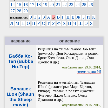
14
15
16
17
18
19
20
21
22
23
24
25
26
27
28
29
название:
0
1
2
3
А
Б
В
Г
Д
Е
Ж
З
И
К
Л
М
Н
О
П
Р
С
Т
У
Ф
Х
Ц
Ч
Ш
Э
Я
название
описание
Рецензия на фильм "Бабба Хо-Теп"
(режиссёр: Дон Коскарелли, в ролях:
Бабба Хо-
Брюс Кэмпбелл, Осси Дэвис, Элла
Теп (Bubba
Джойс и др.)
Ho-Tep)
опубликовано: 29.08.2014,
комментарии [4]
Рецензия на мультфильм "Барашек
Шон" (режиссёры: Марк Бёртон,
Барашек
Ричард Старзак, в ролях: Джастин
Шон (Shaun
Флетчер, Джон Спаркс, Омид
the Sheep
Джалили и др.)
movie)
опубликовано: 29.07.2015,