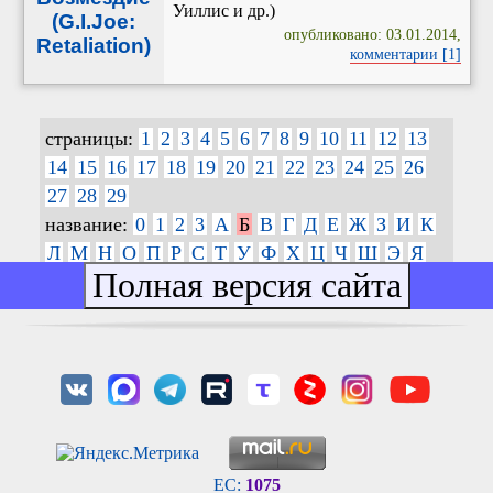
Уиллис и др.)
(G.I.Joe:
опубликовано: 03.01.2014,
Retaliation)
комментарии [1]
страницы:
1
2
3
4
5
6
7
8
9
10
11
12
13
14
15
16
17
18
19
20
21
22
23
24
25
26
27
28
29
название:
0
1
2
3
А
Б
В
Г
Д
Е
Ж
З
И
К
Л
М
Н
О
П
Р
С
Т
У
Ф
Х
Ц
Ч
Ш
Э
Я
EC:
1075