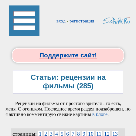
вход
-
регистрация
Поддержите сайт!
Статьи: рецензии на
фильмы (285)
Рецензии на фильмы от простого зрителя - то есть,
меня. С огоньком. Последнее время раздел подзаброшен, но
я активно комментирую свежие картины
в блоге
.
страницы:
1
2
3
4
5
6
7
8
9
10
11
12
13