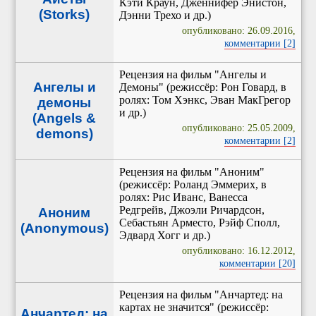
Кэти Краун, Дженнифер Энистон,
(Storks)
Дэнни Трехо и др.)
опубликовано: 26.09.2016,
комментарии [2]
Рецензия на фильм "Ангелы и
Ангелы и
Демоны" (режиссёр: Рон Говард, в
ролях: Том Хэнкс, Эван МакГрегор
демоны
и др.)
(Angels &
опубликовано: 25.05.2009,
demons)
комментарии [2]
Рецензия на фильм "Аноним"
(режиссёр: Роланд Эммерих, в
ролях: Рис Иванс, Ванесса
Редгрейв, Джоэли Ричардсон,
Аноним
Себастьян Арместо, Рэйф Сполл,
(Anonymous)
Эдвард Хогг и др.)
опубликовано: 16.12.2012,
комментарии [20]
Рецензия на фильм "Анчартед: на
картах не значится" (режиссёр:
Анчартед: на