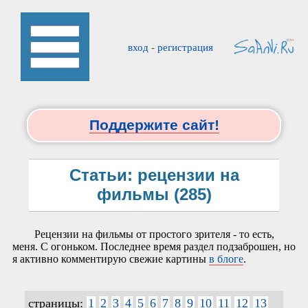
вход
-
регистрация
Поддержите сайт!
Статьи: рецензии на
фильмы (285)
Рецензии на фильмы от простого зрителя - то есть,
меня. С огоньком. Последнее время раздел подзаброшен, но
я активно комментирую свежие картины
в блоге
.
страницы:
1
2
3
4
5
6
7
8
9
10
11
12
13