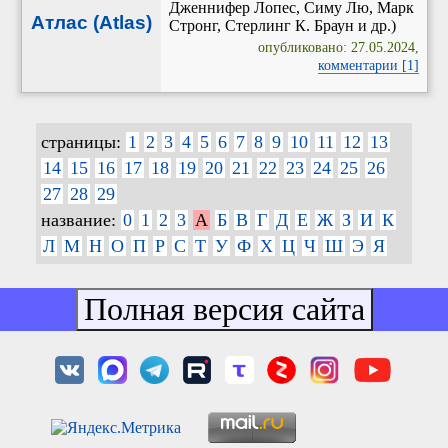
Дженнифер Лопес, Симу Лю, Марк
Атлас (Atlas)
Стронг, Стерлинг К. Браун и др.)
опубликовано: 27.05.2024,
комментарии [1]
страницы:
1
2
3
4
5
6
7
8
9
10
11
12
13
14
15
16
17
18
19
20
21
22
23
24
25
26
27
28
29
название:
0
1
2
3
А
Б
В
Г
Д
Е
Ж
З
И
К
Л
М
Н
О
П
Р
С
Т
У
Ф
Х
Ц
Ч
Ш
Э
Я