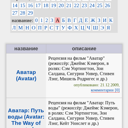
14
15
16
17
18
19
20
21
22
23
24
25
26
27
28
29
название:
0
1
2
3
А
Б
В
Г
Д
Е
Ж
З
И
К
Л
М
Н
О
П
Р
С
Т
У
Ф
Х
Ц
Ч
Ш
Э
Я
название
описание
Рецензия на фильм "Аватар"
(режиссёр: Джеймс Кэмерон, в
ролях: Сэм Уортингтон, Зои
Аватар
Салдана, Сигурни Уивер, Стивен
(Avatar)
Лэнг, Мишель Родригес и др.)
опубликовано: 21.12.2009,
комментарии [0]
Рецензия на фильм "Аватар: Путь
воды" (режиссёр: Джеймс Кэмерон,
Аватар: Путь
в ролях: Сэм Уортингтон, Зои
воды (Avatar:
Салдана, Сигурни Уивер, Стивен
The Way of
Лэнг, Кейт Уинслет и др.)