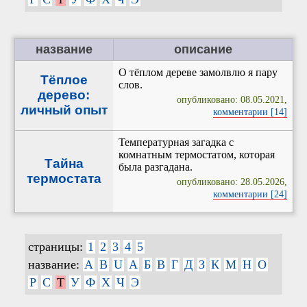
название
описание
О тёплом дереве замолвлю я пару
Тёплое
слов.
дерево:
опубликовано: 08.05.2021,
личный опыт
комментарии [14]
Температурная загадка с
комнатным термостатом, которая
Тайна
была разгадана.
термостата
опубликовано: 28.05.2026,
комментарии [24]
страницы:
1
2
3
4
5
название:
A
B
U
А
Б
В
Г
Д
З
К
М
Н
О
Р
С
Т
У
Ф
Х
Ч
Э