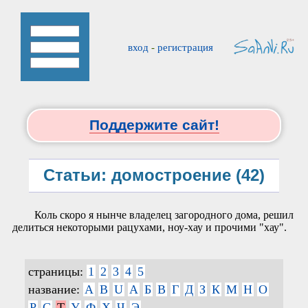
вход
-
регистрация
Поддержите сайт!
Статьи: домостроение (42)
Коль скоро я нынче владелец загородного дома, решил
делиться некоторыми рацухами, ноу-хау и прочими "хау".
страницы:
1
2
3
4
5
название:
A
B
U
А
Б
В
Г
Д
З
К
М
Н
О
Р
С
Т
У
Ф
Х
Ч
Э